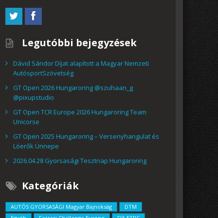
Legutóbbi bejegyzések
Dávid Sándor Díjat alapított a Magyar Nemzeti
AutósportSzövetség
GT Open 2026 Hungaroring @szuhaan_g
@pixupstudio
GT Open TCR Europe 2026 Hungaroring Team
Unicorse
GT Open 2025 Hungaroring – Versenyhangulat és
Lóerők Ünnepe
2026.04.28 Gyorsasági Tesztnap Hungaroring
Kategóriák
AUTÓS GYORSASÁGI Magyar Bajnokság
DTM
Egyéb
Ferrari Challenge Europe
FIA ETRC