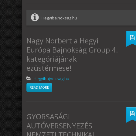
Hegyibajnoksag.hu
Nagy Norbert a Hegyi
Európa Bajnokság Group 4.
kategóriájának
ezüstérmese!
Hegyibajnoksag.hu
READ MORE
GYORSASÁGI
AUTÓVERSENYEZÉS
NEMZETI TECHNIKAI