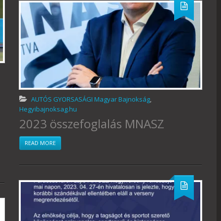
AUTÓS GYORSASÁGI Magyar Bajnokság
,
Hegyibajnoksag.hu
2023 összefoglalás MNASZ
READ MORE