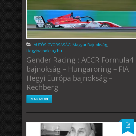
AUTÓS GYORSASÁGI Magyar Bajnokság
,
Hegyibajnoksag.hu
Gender Racing : ACCR Formula4
bajnokság – Hungaroring – FIA
Hegyi Európa bajnokság –
Rechberg
READ MORE