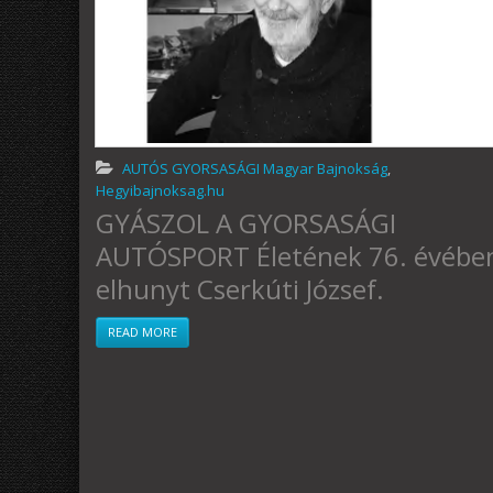
AUTÓS GYORSASÁGI Magyar Bajnokság
,
Hegyibajnoksag.hu
GYÁSZOL A GYORSASÁGI
AUTÓSPORT Életének 76. évébe
elhunyt Cserkúti József.
READ MORE