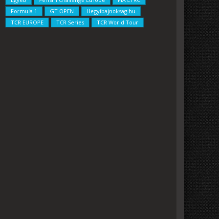
Formula 1
GT OPEN
Hegyibajnoksag.hu
TCR EUROPE
TCR Series
TCR World Tour