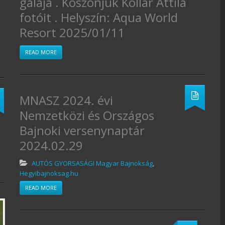
gálája . Köszönjük Kollár Attila
fotóit . Helyszín: Aqua World
Resort 2025/01/11
READ MORE
MNASZ 2024. évi
Nemzetközi és Országos
Bajnoki versenynaptár
2024.02.29
AUTÓS GYORSASÁGI Magyar Bajnokság
,
Hegyibajnoksag.hu
READ MORE