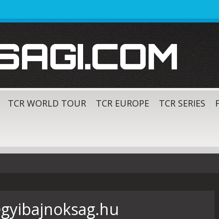
SAGI.COM
TCR WORLD TOUR
TCR EUROPE
TCR SERIES
gyibajnoksag.hu