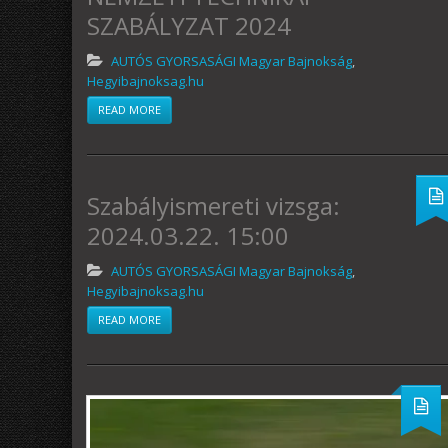
SZABÁLYZAT 2024
AUTÓS GYORSASÁGI Magyar Bajnokság
,
Hegyibajnoksag.hu
READ MORE
Szabályismereti vizsga:
2024.03.22. 15:00
AUTÓS GYORSASÁGI Magyar Bajnokság
,
Hegyibajnoksag.hu
READ MORE