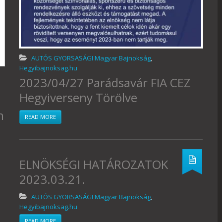
AUTÓS GYORSASÁGI Magyar Bajnokság
,
Hegyibajnoksag.hu
2023/04/27 Parádsavár FIA CEZ
Hegyiverseny Törölve
n
READ MORE
ELNÖKSÉGI HATÁROZATOK
2023.03.21.
AUTÓS GYORSASÁGI Magyar Bajnokság
,
Hegyibajnoksag.hu
READ MORE