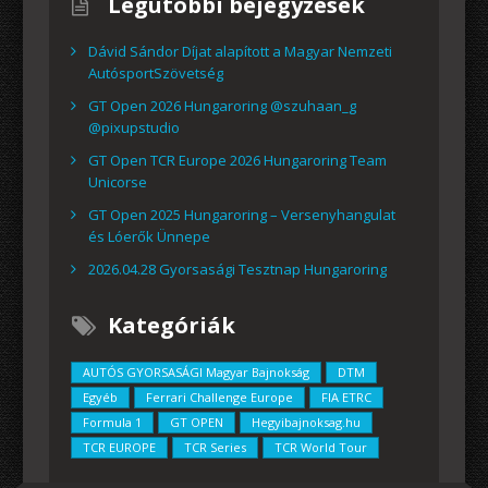
Legutóbbi bejegyzések
Dávid Sándor Díjat alapított a Magyar Nemzeti
AutósportSzövetség
GT Open 2026 Hungaroring @szuhaan_g
@pixupstudio
GT Open TCR Europe 2026 Hungaroring Team
Unicorse
GT Open 2025 Hungaroring – Versenyhangulat
és Lóerők Ünnepe
2026.04.28 Gyorsasági Tesztnap Hungaroring
Kategóriák
AUTÓS GYORSASÁGI Magyar Bajnokság
DTM
Egyéb
Ferrari Challenge Europe
FIA ETRC
Formula 1
GT OPEN
Hegyibajnoksag.hu
TCR EUROPE
TCR Series
TCR World Tour