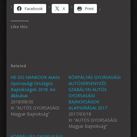
Facebook
X
Print
Like this:
Related
HE-DO HANKOOK Autós
KÖRPÁLYÁS GYORSASÁGI
Gyorsasági Országos
AUTÓVERSENYZÉS
Bajnokságok 2018. évi
SZABÁLYAI AUTÓS
állásásai
GYORSASÁGI
2018/08/30
BAJNOKSÁGOK
In "AUTÓS GYORSASÁGI
ALAPKIÍRÁSAI 2017
Magyar Bajnokság"
2017/03/18
In "AUTÓS GYORSASÁGI
Magyar Bajnokság"
KÖRPÁLYÁS GYORSASÁGI