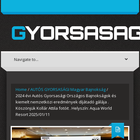
GYORSASAG
Home
/
AUTÓS GYORSASÁGI Magyar Bajnokság
/
2024 évi Autós Gyorsasági Országos Bajnokságok és
kiemelt nemzetközi eredmények díjátadó gálája .
Köszönjük Kollár Attila fotóit . Helyszín: Aqua World
Resort 2025/01/11