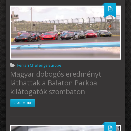
Ferrari Challenge Europe
Magyar dobogós eredményt
láthattak a Balaton Parkba
kilátogatók szombaton
READ MORE