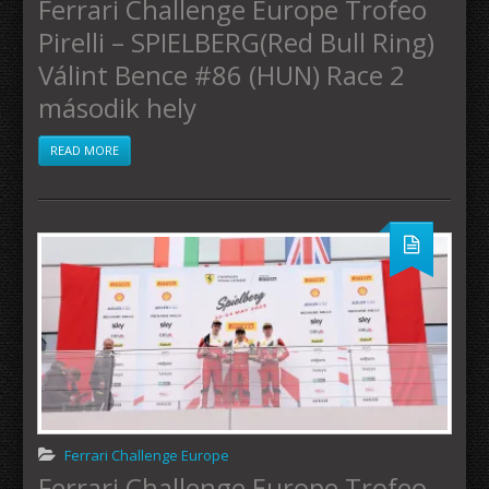
Ferrari Challenge Europe Trofeo
Pirelli – SPIELBERG(Red Bull Ring)
Válint Bence #86 (HUN) Race 2
második hely
READ MORE
Ferrari Challenge Europe
Ferrari Challenge Europe Trofeo