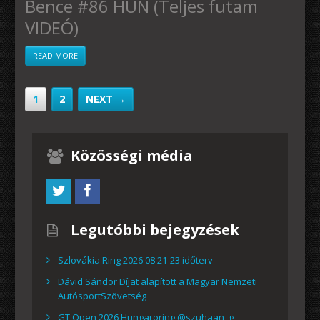
Bence #86 HUN (Teljes futam
VIDEÓ)
READ MORE
1
2
NEXT →
Közösségi média
Legutóbbi bejegyzések
Szlovákia Ring 2026 08 21-23 időterv
Dávid Sándor Díjat alapított a Magyar Nemzeti
AutósportSzövetség
GT Open 2026 Hungaroring @szuhaan_g