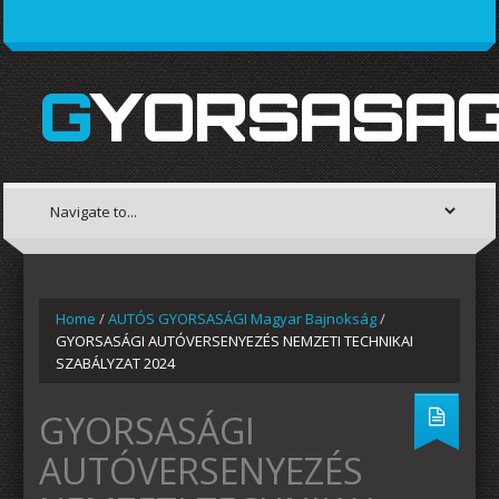
GYORSASAG
Home
/
AUTÓS GYORSASÁGI Magyar Bajnokság
/
GYORSASÁGI AUTÓVERSENYEZÉS NEMZETI TECHNIKAI
SZABÁLYZAT 2024
GYORSASÁGI
AUTÓVERSENYEZÉS