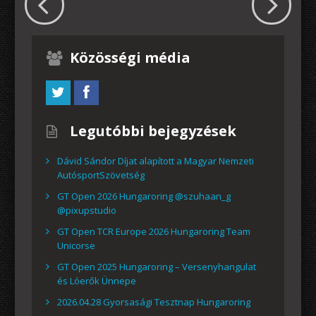
Közösségi média
Legutóbbi bejegyzések
Dávid Sándor Díjat alapított a Magyar Nemzeti
AutósportSzövetség
GT Open 2026 Hungaroring @szuhaan_g
@pixupstudio
GT Open TCR Europe 2026 Hungaroring Team
Unicorse
GT Open 2025 Hungaroring – Versenyhangulat
és Lóerők Ünnepe
2026.04.28 Gyorsasági Tesztnap Hungaroring