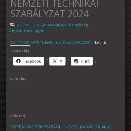
NEMZETI TECHNIKAI
SZABÁLYZAT 2024
AUTÓS GYORSASÁGI Magyar Bajnokság
,
Hegyibajnoksag.hu
2024_MNASZ_AGYB_Technikai Szabályzat_20240222[94]
Letöltés
Share this:
Facebook
X
Print
Like this:
Related
KÖRPÁLYÁS GYORSASÁGI
HE-DO HANKOOK Autós