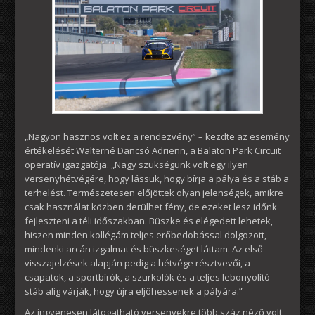
„Nagyon hasznos volt ez a rendezvény” – kezdte az esemény
értékelését Walterné Dancsó Adrienn, a Balaton Park Circuit
operatív igazgatója. „Nagy szükségünk volt egy ilyen
versenyhétvégére, hogy lássuk, hogy bírja a pálya és a stáb a
terhelést. Természetesen előjöttek olyan jelenségek, amikre
csak használat közben derülhet fény, de ezeket lesz időnk
fejleszteni a téli időszakban. Büszke és elégedett lehetek,
hiszen minden kollégám teljes erőbedobással dolgozott,
mindenki arcán izgalmat és büszkeséget láttam. Az első
visszajelzések alapján pedig a hétvége résztvevői, a
csapatok, a sportbírók, a szurkolók és a teljes lebonyolító
stáb alig várják, hogy újra eljöhessenek a pályára.”
Az ingyenesen látogatható versenyekre több száz néző volt