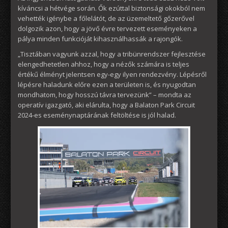
kíváncsi a hétvége során. Ők ezúttal biztonsági okokból nem
vehették igénybe a főlelátót, de az üzemeltető gőzerővel
dolgozik azon, hogy a jövő évre tervezett eseményeken a
pálya minden funkcióját kihasználhassák a rajongók.
„Tisztában vagyunk azzal, hogy a tribünrendszer fejlesztése
elengedhetetlen ahhoz, hogy a nézők számára is teljes
értékű élményt jelentsen egy-egy ilyen rendezvény. Lépésről
lépésre haladunk előre ezen a területen is, és nyugodtan
mondhatom, hogy hosszú távra tervezünk” – mondta az
operatív igazgató, aki elárulta, hogy a Balaton Park Circuit
2024-es eseménynaptárának feltöltése is jól halad.