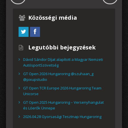
Közösségi média
Legutóbbi bejegyzések
Dávid Sándor Díjat alapított a Magyar Nemzeti
AutósportSzövetség
GT Open 2026 Hungaroring @szuhaan_g
@pixupstudio
GT Open TCR Europe 2026 Hungaroring Team
Unicorse
GT Open 2025 Hungaroring – Versenyhangulat
és Lóerők Ünnepe
2026.04.28 Gyorsasági Tesztnap Hungaroring