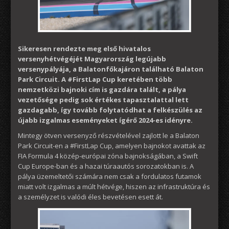
Sikeresen rendezte meg első hivatalos
versenyhétvégéjét Magyarország legújabb
versenypályája, a Balatonfőkajáron található Balaton
Park Circuit. A #FirstLap Cup keretében több
nemzetközi bajnoki cím is gazdára talált, a pálya
vezetősége pedig sok értékes tapasztalattal lett
gazdagabb, így tovább folytatódhat a felkészülés az
újabb izgalmas eseményeket ígérő 2024-es idényre.
Mintegy ötven versenyző részvételével zajlott le a Balaton
Park Circuit-en a #FirstLap Cup, amelyen bajnokot avattak az
FIA Formula 4 közép-európai zóna bajnokságában, a Swift
Cup Europe-ban és a hazai túraautós sorozatokban is. A
pálya üzemeltetői számára nem csak a fordulatos futamok
miatt volt izgalmas a múlt hétvége, hiszen az infrastruktúra és
a személyzet is valódi éles bevetésen esett át.