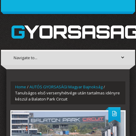
GYORSASAG
Home
/
AUTÓS GYORSASÁGI Magyar Bajnokság
/
Tanulságos első versenyhétvége után tartalmas idényre
készül a Balaton Park Circuit