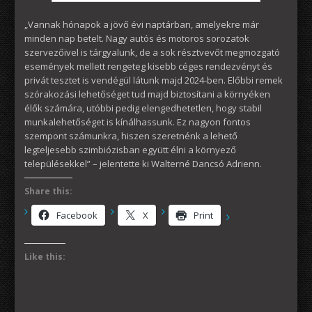
„Vannak hónapok a jövő évi naptárban, amelyekre már
minden nap betelt. Nagy autós és motoros sorozatok
szervezőivel is tárgyalunk, de a sok résztvevőt megmozgató
események mellett rengeteg kisebb céges rendezvényt és
privát tesztet is vendégül látunk majd 2024-ben. Előbbi remek
szórakozási lehetőséget tud majd biztosítani a környéken
élők számára, utóbbi pedig elengedhetetlen, hogy stabil
munkalehetőséget is kínálhassunk. Ez nagyon fontos
szempont számunkra, hiszen szeretnénk a lehető
legteljesebb szimbiózisban együtt élni a környező
településekkel” – jelentette ki Walterné Dancsó Adrienn.
Share this:
Facebook
X
Print
Like this: