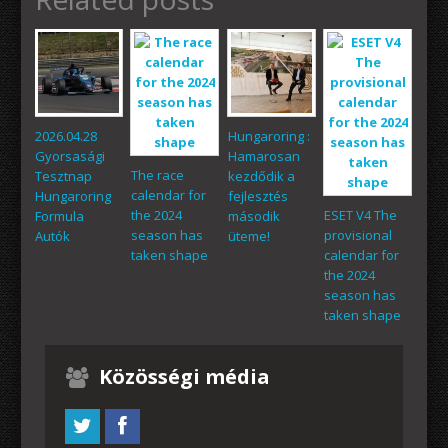
2026.04.28
Hungaroring :
Gyorsasági
Hamarosan
The race
Tesztnap
kezdődik a
calendar for
Hungaroring
fejlesztés
the 2024
ESET V4 The
Formula
második
season has
provisional
Autók
üteme!
taken shape
calendar for
the 2024
season has
taken shape
Közösségi média