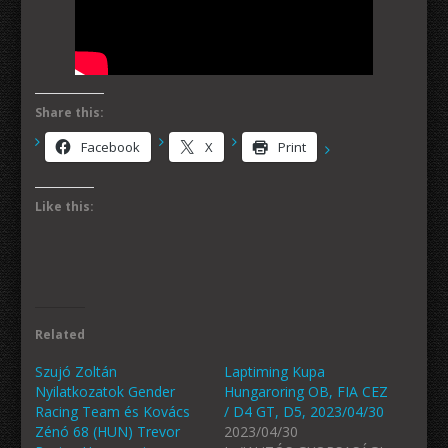
Share this:
Facebook
X
Print
Like this:
Related
Szujó Zoltán
Laptiming Kupa
Nyilatkozatok Gender
Hungaroring OB, FIA CEZ
Racing Team és Kovács
/ D4 GT, D5, 2023/04/30
Zénó 68 (HUN) Trevor
2023/04/30