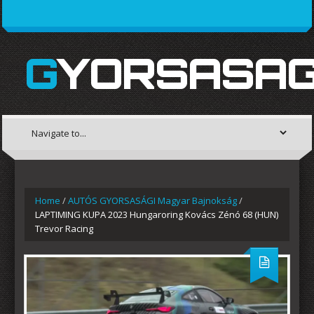
GYORSASAG
Home
/
AUTÓS GYORSASÁGI Magyar Bajnokság
/
LAPTIMING KUPA 2023 Hungaroring Kovács Zénó 68 (HUN)
Trevor Racing