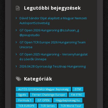
Legutóbbi bejegyzések
Dávid Sándor Díjat alapított a Magyar Nemzeti
AutósportSzövetség
GT Open 2026 Hungaroring @szuhaan_g
@pixupstudio
GT Open TCR Europe 2026 Hungaroring Team
Unicorse
GT Open 2025 Hungaroring – Versenyhangulat
és Lóerők Ünnepe
2026.04.28 Gyorsasági Tesztnap Hungaroring
Kategóriák
AUTÓS GYORSASÁGI Magyar Bajnokság
DTM
Egyéb
Ferrari Challenge Europe
FIA ETRC
Formula 1
GT OPEN
Hegyibajnoksag.hu
TCR EUROPE
TCR Series
TCR World Tour