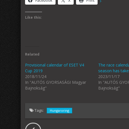
Facebook
X
Print
Like this:
Related
Provisional calendar of ESET V4
The race calenda
Cup 2019
season has tak
2018/11/24
2023/11/17
In "AUTÓS GYORSASÁGI Magyar
In "AUTÓS GYO
Bajnokság"
Bajnokság"
Tags:
Hungaroring