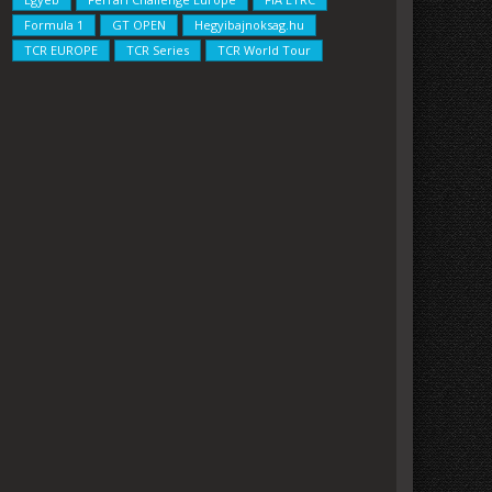
Formula 1
GT OPEN
Hegyibajnoksag.hu
TCR EUROPE
TCR Series
TCR World Tour