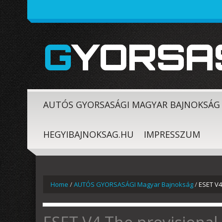
GYORSA
AUTÓS GYORSASÁGI MAGYAR BAJNOKSÁG
HEGYIBAJNOKSAG.HU
IMPRESSZUM
Home
/
AUTÓS GYORSASÁGI Magyar Bajnokság
/
ESET V4