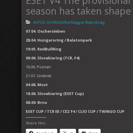
ESET V4 The provisional
season has taken shape
AUTÓS GYORSASÁGI Magyar Bajnokság
07.04. Oschersleben
28.04. Hungaroring / Balatonpark
19.05. RedBullRing
09.06. Slovakiaring (TCR, F4)
16.06. Poznan
21.07. Grobnik
04.08. Most
18.08. Slovakiaring (ESET Cup)
08.09. Brno
ESET CUP / TCR EE / CEZ F4 / CLIO CUP / TWINGO CUP
Share this: