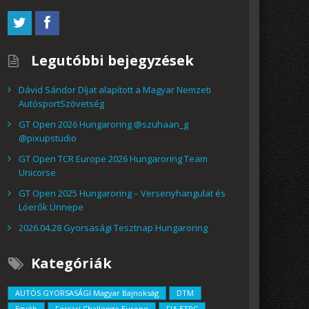
Legutóbbi bejegyzések
Dávid Sándor Díjat alapított a Magyar Nemzeti
AutósportSzövetség
GT Open 2026 Hungaroring @szuhaan_g
@pixupstudio
GT Open TCR Europe 2026 Hungaroring Team
Unicorse
GT Open 2025 Hungaroring – Versenyhangulat és
Lóerők Ünnepe
2026.04.28 Gyorsasági Tesztnap Hungaroring
Kategóriák
AUTÓS GYORSASÁGI Magyar Bajnokság
DTM
Egyéb
Ferrari Challenge Europe
FIA ETRC