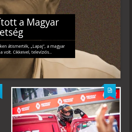
ított a Magyar
G
etség
@
ken átismerték, „Lapaj”, a magyar
A Hu
lt. Cikkeivel, televíziós...
csap
TO