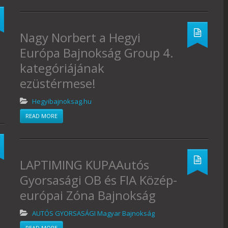
Nagy Norbert a Hegyi
Európa Bajnokság Group 4.
kategóriájának
ezüstérmese!
Hegyibajnoksag.hu
READ MORE
LAPTIMING KUPAAutós
Gyorsasági OB és FIA Közép-
európai Zóna Bajnokság
AUTÓS GYORSASÁGI Magyar Bajnokság
READ MORE