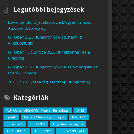
Legutóbbi bejegyzések
T Open 2026 Hungaroring
Dávid Sándor Díjat alapított a Magyar Nemzeti
AutósportSzövetség
szuhaan_g @pixupstudio
GT Open 2026 Hungaroring @szuhaan_g
@pixupstudio
ngaroringen, az International GT Open és a TCR Europe 5. futamán
GT Open TCR Europe 2026 Hungaroring Team
at mellett dolgoztam fotósként, a...
Unicorse
VÁBB ...
GT Open 2025 Hungaroring – Versenyhangulat és
Lóerők Ünnepe
2026.04.28 Gyorsasági Tesztnap Hungaroring
Kategóriák
AUTÓS GYORSASÁGI Magyar Bajnokság
DTM
Egyéb
Ferrari Challenge Europe
FIA ETRC
Formula 1
GT OPEN
Hegyibajnoksag.hu
TCR EUROPE
TCR Series
TCR World Tour