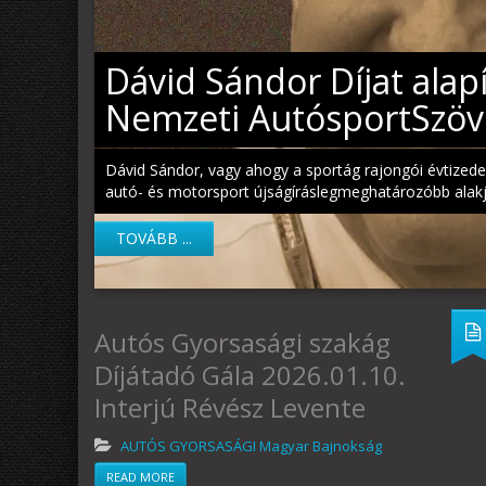
Dávid Sándor Díjat alap
Nemzeti AutósportSzöv
Dávid Sándor, vagy ahogy a sportág rajongói évtizede
autó- és motorsport újságíráslegmeghatározóbb alakja vo
TOVÁBB ...
Autós Gyorsasági szakág
Díjátadó Gála 2026.01.10.
Interjú Révész Levente
AUTÓS GYORSASÁGI Magyar Bajnokság
READ MORE