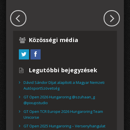
Közösségi média
Legutóbbi bejegyzések
Dávid Sándor Díjat alapított a Magyar Nemzeti
AutósportSzövetség
GT Open 2026 Hungaroring @szuhaan_g
@pixupstudio
GT Open TCR Europe 2026 Hungaroring Team
Unicorse
GT Open 2025 Hungaroring – Versenyhangulat