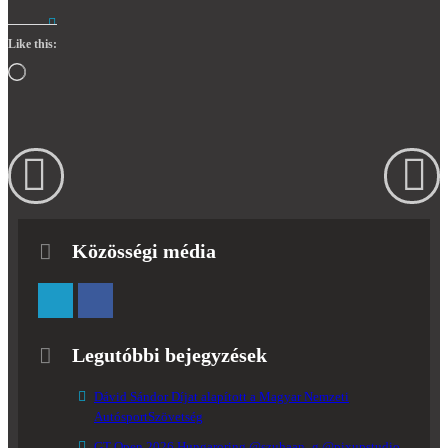
Like this:
Loading…
Közösségi média
Legutóbbi bejegyzések
Dávid Sándor Díjat alapított a Magyar Nemzeti
AutósportSzövetség
GT Open 2026 Hungaroring @szuhaan_g @pixupstudio