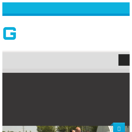
GYORSASAGI
Home
/
AUTÓS GYORSASÁGI Magyar Bajnokság
/
OMV MaxxMotion Renault Clio Cup 2024 SlovakiaRing