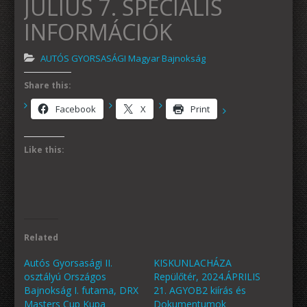
JÚLIUS 7. SPECIÁLIS
INFORMÁCIÓK
AUTÓS GYORSASÁGI Magyar Bajnokság
Share this:
Facebook
X
Print
Like this:
Related
Autós Gyorsasági II.
KISKUNLACHÁZA
osztályú Országos
Repülőtér, 2024.ÁPRILIS
Bajnokság I. futama, DRX
21. AGYOB2 kiírás és
Masters Cup Kupa
Dokumentumok