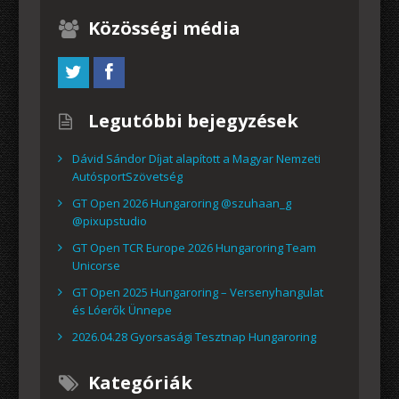
Közösségi média
Legutóbbi bejegyzések
Dávid Sándor Díjat alapított a Magyar Nemzeti
AutósportSzövetség
GT Open 2026 Hungaroring @szuhaan_g
@pixupstudio
GT Open TCR Europe 2026 Hungaroring Team
Unicorse
GT Open 2025 Hungaroring – Versenyhangulat
és Lóerők Ünnepe
2026.04.28 Gyorsasági Tesztnap Hungaroring
Kategóriák