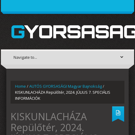
GYORSASAG
Home
/
AUTÓS GYORSASÁGI Magyar Bajnokság
/
KISKUNLACHÁZA Repülőtér, 2024. JÚLIUS 7. SPECIÁLIS
INFORMÁCIÓK
KISKUNLACHÁZA
Repülőtér, 2024.