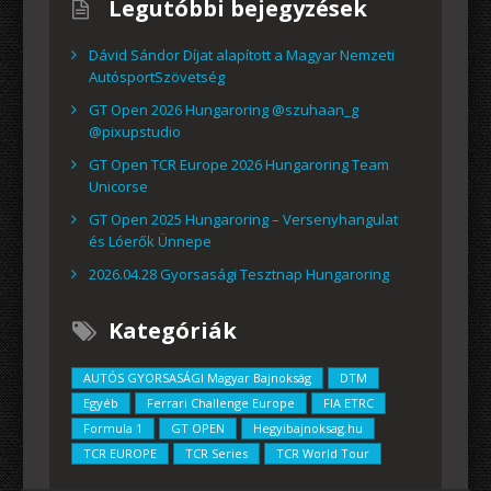
Legutóbbi bejegyzések
Dávid Sándor Díjat alapított a Magyar Nemzeti
AutósportSzövetség
GT Open 2026 Hungaroring @szuhaan_g
@pixupstudio
GT Open TCR Europe 2026 Hungaroring Team
Unicorse
GT Open 2025 Hungaroring – Versenyhangulat
és Lóerők Ünnepe
2026.04.28 Gyorsasági Tesztnap Hungaroring
Kategóriák
AUTÓS GYORSASÁGI Magyar Bajnokság
DTM
Egyéb
Ferrari Challenge Europe
FIA ETRC
Formula 1
GT OPEN
Hegyibajnoksag.hu
TCR EUROPE
TCR Series
TCR World Tour