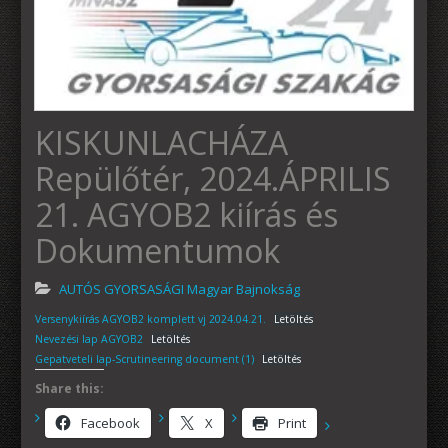
KISKUNLACHÁZA
Repülőtér, 2024.ÁPRILIS
21. AGYOB2 kiírás és
Dokumentumok
AUTÓS GYORSASÁGI Magyar Bajnokság
Versenykiírás AGYOB2 komplett vj 2024.04.21.
Letöltés
Nevezési lap AGYOB2
Letöltés
Gepatveteli lap-Scrutineering document (1)
Letöltés
Share this:
Facebook
X
Print