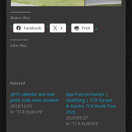
Share this:
Facebook
X
Print
Like this:
Related
2019 calendar and new
Spa-Francorchamps |
point scale were unveiled
Qualifying | TCR Europe
2018/12/05
& Kumho TCR World Tour
In "TCR EUROPE"
2023
2023/05/27
In "TCR EUROPE"