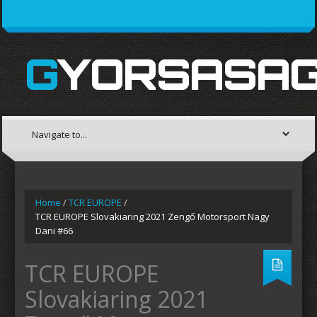
GYORSASAG
Home
/
TCR EUROPE
/
TCR EUROPE Slovakiaring 2021 Zengő Motorsport Nagy
Dani #66
TCR EUROPE
Slovakiaring 2021