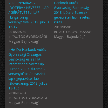
VERSENYKIÍRÁS /
Hankook Autós
IDŐTERV / NEVEZÉSI LAP
Gyorsasági Bajnokság
/ GÉPÁTVÉTELI LAP
2018 Időterv Edzések
Hungaroring
gépátvételi lap nevetés
versenypálya, 2018. június
kiírás
15-17.
2018/05/01
2018/05/30
In "AUTÓS GYORSASÁGI
In "AUTÓS GYORSASÁGI
Magyar Bajnokság"
Magyar Bajnokság"
• He-Do Hankook Autós
Gyorsasági Országos
Bajnokság és az FIA
International Swift Cup
Europe VIII-IX. futama –
versenykiírás / nevezési
lap / gépátvételi lap
(Slovakiaring, 2018. július
13-15.)
2018/07/04
In "AUTÓS GYORSASÁGI
Magyar Bajnokság"