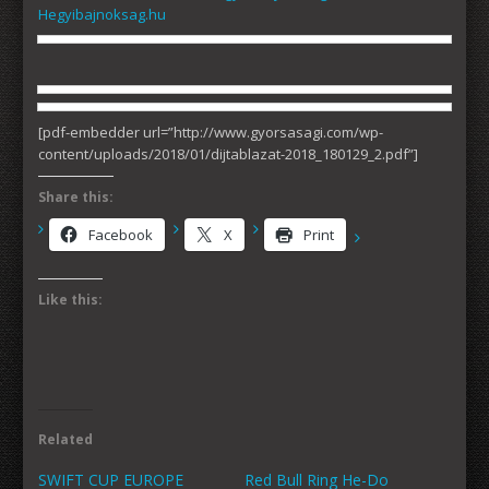
Hegyibajnoksag.hu
[pdf-embedder url=”http://www.gyorsasagi.com/wp-
content/uploads/2018/01/dijtablazat-2018_180129_2.pdf”]
Share this:
Facebook
X
Print
Like this:
Related
SWIFT CUP EUROPE
Red Bull Ring He-Do