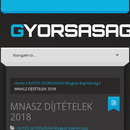
GYORSASAG
Home
/
AUTÓS GYORSASÁGI Magyar Bajnokság
/
MNASZ DÍJTÉTELEK 2018
MNASZ DÍJTÉTELEK
2018
AUTÓS GYORSASÁGI Magyar Bajnokság
,