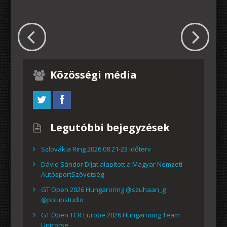
Közösségi média
Legutóbbi bejegyzések
Szlovákia Ring 2026 08 21-23 időterv
Dávid Sándor Díjat alapított a Magyar Nemzeti
AutósportSzövetség
GT Open 2026 Hungaroring @szuhaan_g
@pixupstudio
GT Open TCR Europe 2026 Hungaroring Team
Unicorse