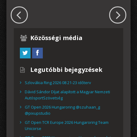
Közösségi média
Legutóbbi bejegyzések
Szlovákia Ring 2026 08 21-23 időterv
Dávid Sándor Díjat alapított a Magyar Nemzeti
AutósportSzövetség
GT Open 2026 Hungaroring @szuhaan_g
@pixupstudio
GT Open TCR Europe 2026 Hungaroring Team
Unicorse