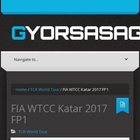
GYORSASAG
Home
/
TCR World Tour
/
FIA WTCC Katar 2017 FP1
FIA WTCC Katar 2017
FP1
TCR World Tour