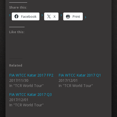
Share this:
Facebook
X
Print
Like this:
Related
FIA WTCC Katar 2017 FP2
FIA WTCC Katar 2017 Q1
2017/11/30
2017/12/01
In "TCR World Tour"
In "TCR World Tour"
FIA WTCC Katar 2017 Q3
2017/12/01
In "TCR World Tour"