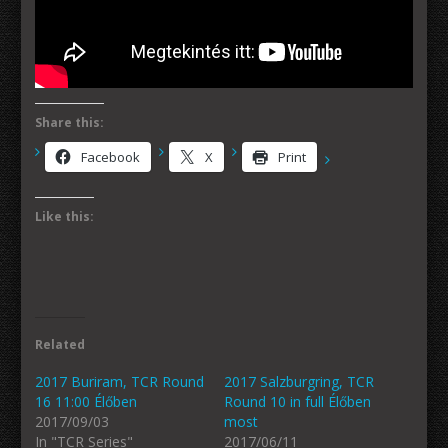
Share this:
Facebook
X
Print
Like this:
Related
2017 Buriram, TCR Round
2017 Salzburgring, TCR
16 11:00 Élőben
Round 10 in full Élőben
2017/09/03
most
In "TCR Series"
2017/06/11