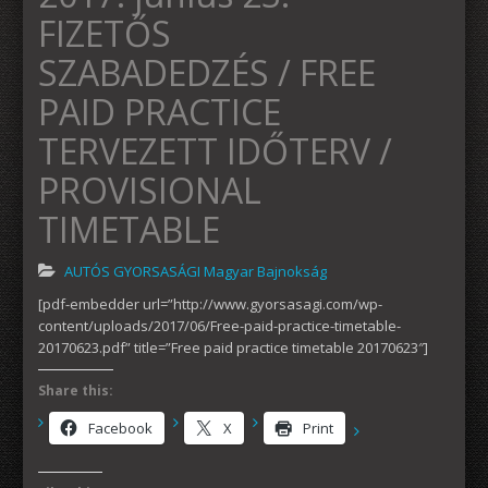
FIZETŐS
SZABADEDZÉS / FREE
PAID PRACTICE
TERVEZETT IDŐTERV /
PROVISIONAL
TIMETABLE
AUTÓS GYORSASÁGI Magyar Bajnokság
[pdf-embedder url=”http://www.gyorsasagi.com/wp-
content/uploads/2017/06/Free-paid-practice-timetable-
20170623.pdf” title=”Free paid practice timetable 20170623″]
Share this:
Facebook
X
Print