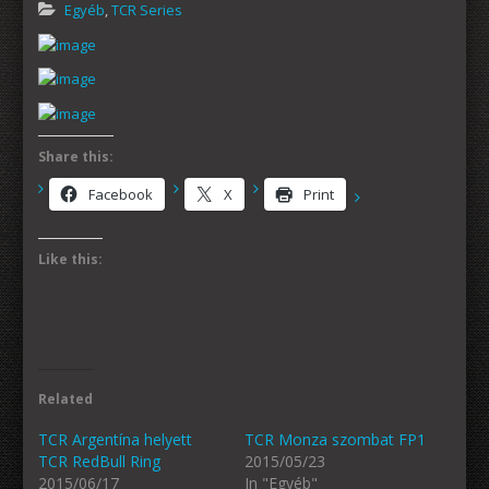
Egyéb
,
TCR Series
Share this:
Facebook
X
Print
Like this:
Related
TCR Argentína helyett
TCR Monza szombat FP1
TCR RedBull Ring
2015/05/23
2015/06/17
In "Egyéb"