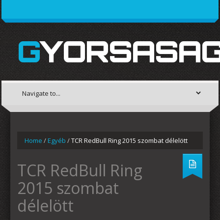
GYORSASAG
Home
/
Egyéb
/
TCR RedBull Ring 2015 szombat délelött
TCR RedBull Ring
2015 szombat
délelött