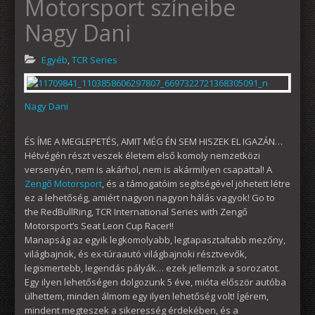
Motorsport színeibe
Nagy Dani
Egyéb
,
TCR Series
Nagy Dani
ÉS ÍME A MEGLEPETÉS, AMIT MÉG ÉN SEM HISZEK EL IGAZÁN…
Hétvégén részt veszek életem első komoly nemzetközi
versenyén, nem is akárhol, nem is akármilyen csapattal! A
Zengő Motorsport
, és a támogatóim segítségével jöhetett létre
ez a lehetőség, amiért nagyon nagyon hálás vagyok! Go to
the RedBullRing, TCR International Series with Zengő
Motorsport’s Seat Leon Cup Racer!!
Manapság az egyik legkomo
lyabb, legtapasztaltabb mezőny,
világbajnok, és ex-túraautó világbajnoki résztvevők,
legismertebb, legendás pályák… ezek jellemzik a sorozatot.
Egy ilyen lehetőségen dolgozunk 5 éve, mióta először autóba
ülhettem, minden álmom egy ilyen lehetőség volt! Ígérem,
mindent megteszek a sikeresség érdekében, és a