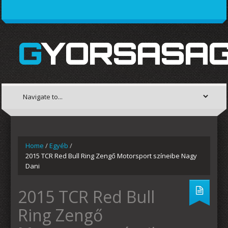
GYORSASAG
Home
/
Egyéb
/
2015 TCR Red Bull Ring Zengő Motorsport színeibe Nagy
Dani
2015 TCR Red Bull
Ring Zengő