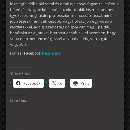
legmegfelelőbb alázattal és odafigyeléssel fogom teljesíteni a
hétvégét. Nagyon köszönöm azoknak akik hisznek bennem,
igyekszek meghálálni professzionális hozzáállással, minél
jobb teljesítménnyel. Később, vagy holnap jön egy videó a
részletekkel, addig is rengeteg dolgom van még… például
bepótolni az a „picike” hátrányt a többiekkel szemben, hogy
soha nem mentem még ezzel az autóval! Nagyon izgatott
vagyok :))
Forrás : Facebook
Nagy Dani
Share this:
Facebook
X
Print
Like this: