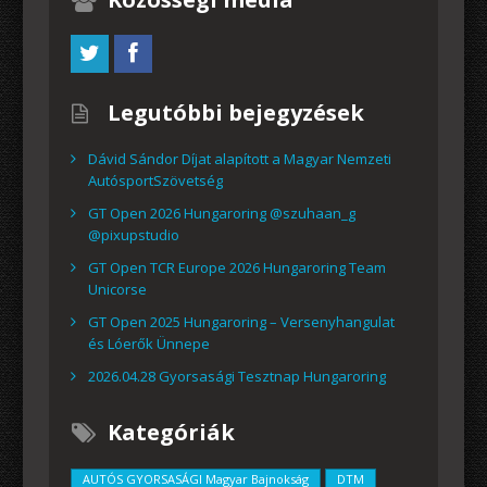
Legutóbbi bejegyzések
Dávid Sándor Díjat alapított a Magyar Nemzeti
AutósportSzövetség
GT Open 2026 Hungaroring @szuhaan_g
@pixupstudio
GT Open TCR Europe 2026 Hungaroring Team
Unicorse
GT Open 2025 Hungaroring – Versenyhangulat
és Lóerők Ünnepe
2026.04.28 Gyorsasági Tesztnap Hungaroring
Kategóriák
AUTÓS GYORSASÁGI Magyar Bajnokság
DTM