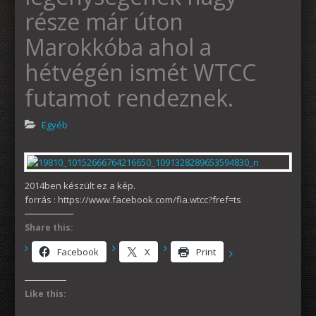
része már úton
Marokkóba ahol a
hétvégén ismét WTCC
futamot rendeznek.
Egyéb
2014ben készült ez a kép.
forrás : https://www.facebook.com/fia.wtcc?fref=ts
Share this:
Facebook
X
Print
Like this: