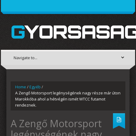
GYORSASAG
Home
/
Egyéb
/
A Zengő Motorsport legénységének nagy része már úton
Marokkóba ahol a hétvégén ismét WTCC futamot
rendeznek.
A Zengő Motorsport
legénységének nagy