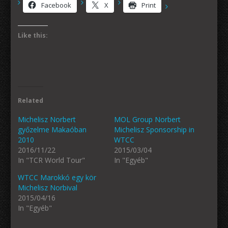
Facebook
X
Print
Like this:
Related
Michelisz Norbert
MOL Group Norbert
győzelme Makaóban
Michelisz Sponsorship in
2010
WTCC
2016/11/22
2015/03/04
In "TCR World Tour"
In "Egyéb"
WTCC Marokkó egy kör
Michelisz Norbival
2015/04/16
In "Egyéb"