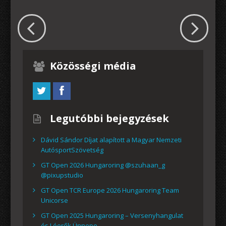
Közösségi média
Legutóbbi bejegyzések
Dávid Sándor Díjat alapított a Magyar Nemzeti
AutósportSzövetség
GT Open 2026 Hungaroring @szuhaan_g
@pixupstudio
GT Open TCR Europe 2026 Hungaroring Team
Unicorse
GT Open 2025 Hungaroring – Versenyhangulat
és Lóerők Ünnepe