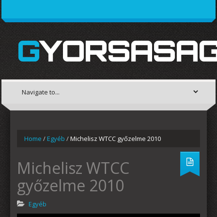
GYORSASAG
Home
/
Egyéb
/
Michelisz WTCC győzelme 2010
Michelisz WTCC
győzelme 2010
Egyéb