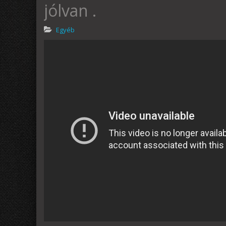
jólvan .
Egyéb