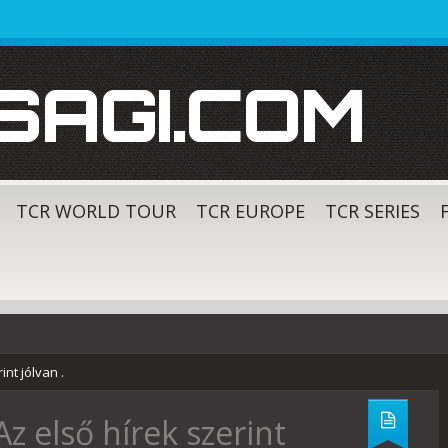
SAGI.COM
TCR WORLD TOUR
TCR EUROPE
TCR SERIES
nt jólvan .
z első hírek szerint