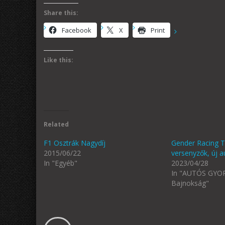
Share this:
Facebook
X
Print
Like this:
Related
F1 Osztrák Nagydíj
Gender Racing T
2015/06/22
versenyzők, új a
In "Egyéb"
2023/04/28
In "AUTÓS GYO
Bajnokság"