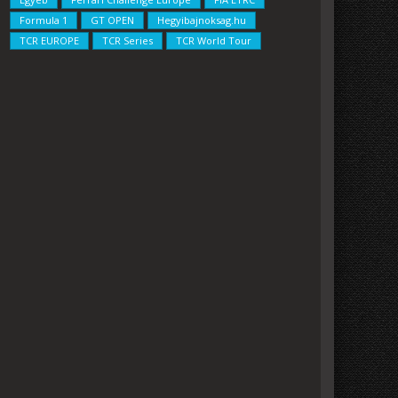
Formula 1
GT OPEN
Hegyibajnoksag.hu
TCR EUROPE
TCR Series
TCR World Tour