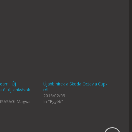
eam : Új
Újabb hírek a Skoda Octavia Cup-
utó, új kihívások
ról
2016/02/03
RSASÁGI Magyar
In "Egyéb"