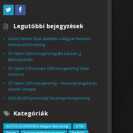
Legutóbbi bejegyzések
Dávid Sándor Díjat alapított a Magyar Nemzeti
AutósportSzövetség
GT Open 2026 Hungaroring @szuhaan_g
@pixupstudio
GT Open TCR Europe 2026 Hungaroring Team
Unicorse
GT Open 2025 Hungaroring – Versenyhangulat és
Lóerők Ünnepe
2026.04.28 Gyorsasági Tesztnap Hungaroring
Kategóriák
AUTÓS GYORSASÁGI Magyar Bajnokság
DTM
Egyéb
Ferrari Challenge Europe
FIA ETRC