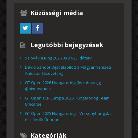
Közösségi média
Legutóbbi bejegyzések
Szlovákia Ring 2026 08 21-23 időterv
Dávid Sándor Díjat alapított a Magyar Nemzeti
AutósportSzövetség
GT Open 2026 Hungaroring @szuhaan_g
@pixupstudio
GT Open TCR Europe 2026 Hungaroring Team
Unicorse
GT Open 2025 Hungaroring – Versenyhangulat
és Lóerők Ünnepe
Kategóriák