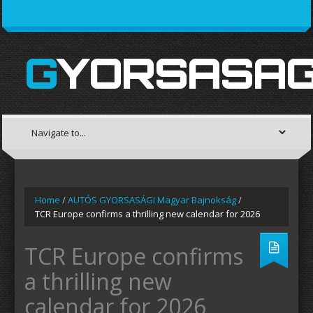
GYORSASAG
Home
/
AUTÓS GYORSASÁGI Magyar Bajnokság
/
TCR Europe confirms a thrilling new calendar for 2026
TCR Europe confirms
a thrilling new
calendar for 2026