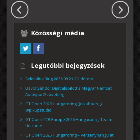
Közösségi média
Legutóbbi bejegyzések
Szlovákia Ring 2026 08 21-23 időterv
Dávid Sándor Díjat alapított a Magyar Nemzeti
AutósportSzövetség
GT Open 2026 Hungaroring @szuhaan_g
@pixupstudio
GT Open TCR Europe 2026 Hungaroring Team
Unicorse
GT Open 2025 Hungaroring – Versenyhangulat