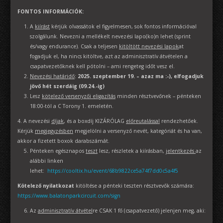
FONTOS INFORMÁCIÓK:
A
kiírást
kérjük olvassátok el figyelmesen, sok fontos információval
szolgálunk. Nevezni a mellékelt nevezési lapo(ko)n lehet (sprint
és/vagy endurance). Csak a teljesen
kitöltött nevezési lapok
at
fogadjuk el, ha nincs kitöltve, azt az adminisztratív átvételen a
csapatvezetőknek kell pótolni – ami rengeteg időt vesz el.
Nevezési határidő
:
2025. szeptember 19. – azaz ma :-), elfogadjuk
jövő hét szerdáig (09.24.-ig)
Lesz
kötelező versenyzői eligazítás
minden résztvevőnek – pénteken
18:00-tól a C Torony 1. emeletén.
4. A nevezési
díjak
, és a boxdíj KIZÁRÓLAG
előreutalással
rendezhetőek.
Kérjük
megjegyzésben
megjelölni a versenyző nevét, kategóriát és ha van,
akkor a fizetett boxok darabszámát.
Pénteken egésznapos
teszt
lesz, részletek a kiírásban,
jelentkezés
az
alábbi linken
lehet:
https://cooltix.hu/event/68b9822ce5a74f7dd0c5a4f5
Kötelező nyilatkozat
kitöltése a pénteki teszten résztvevők számára:
https://www.balatonparkcircuit.com/sign
Az
adminisztratív átvétel
re CSAK 1 fő (csapatvezető) jelenjen meg, aki: