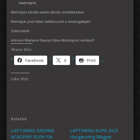
vasárnapra.
Bármilyen kérdés esetén állunk rendelkezésre.
Reméljük jövő héten találkozunk a versenypályán!
Üdvözlettel
Adrienn Walterné Dancsó Főnix Motorsport rendező”
Share this:
Facebook
X
Print
Like this:
Related
LAPTIMING DRIVING
LAPTIMING KUPA 2023
ACADEMY KUPA FIA
Hungaroring Magyar