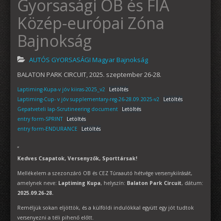
Gyorsasági OB és FIA
Közép-európai Zóna
Bajnokság
AUTÓS GYORSASÁGI Magyar Bajnokság
BALATON PARK CIRCUIT, 2025. szeptember 26-28.
Laptiming-Kupa-v jóv kiiras-2025_v2
Letöltés
Laptiming-Cup- v jóv supplementary-reg-26-28.09.2025-v2
Letöltés
Gepatveteli lap-Scrutineering document
Letöltés
entry form-SPRINT
Letöltés
entry form-ENDURANCE
Letöltés
”
Kedves Csapatok, Versenyzők, Sporttársak!
Mellékelem a szezonzáró OB és CEZ Túraautó hétvége versenykiírását,
amelynek neve:
Laptiming Kupa
, helyszín:
Balaton Park Circuit
, dátum:
2025.09.26-28.
Reméljük sokan eljöttök, és a külföldi indulókkal együtt egy jót tudtok
versenyezni a téli pihenő előtt.