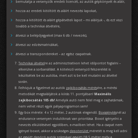
bemutatja a versenyzők eredeti licencét, az autók gépkönyvét és aláír,
hozza az eredeti kitöltött és aláírt nevezési lapokat,
hozza a kitöltött és aláírt gépátvételi lapot – mi aláírjuk -, és ezt viszi
tovább a technikai átvételre,
átveszi a belépőjegyeket (max 6 db / nevezés),
átveszi az edzésmatricákat,
átveszi a transzpondereket – az egész csapatnak.
Technikai átvétel
re az adminisztratívon lehet időpontot foglalni –
elkerülve a sorbanállást. A kötelező versenyző felszerelést is
készítsétek be az autóba, mert azt is be kell mutatni az átvétel
során.
Felhívjuk a figyelmet az autók
zajkibocsátás mérés
ére, a mérési
metodikát megtaláljátok a kiírás 11. pontjában!
Maximális
zajkibocsátás 105 db!
Amelyik autó nem felel meg e zajhatárnak,
nem vehet részt egyik pályaprogramon sem!
Egy box mérete: 4 x 12 méter, 2 autónak elegendő.
Boxigénylés
nél az
endurance versenyen indulóknak van prioritása. Boxot igényelni a
nevezés elküldésével egyidőben, e-mailben lehet. Ha a csapat nem
igényel boxot, akkor a szükséges
depoterület
méretét is meg kell adni
az együtt depózó autók számával együtt (18,5 méter mély a