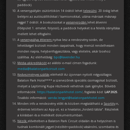
paddock).
A versenypályán csütörtökön 14 órától lehet
települni
. 20 óráig lehet
belépni az autószállítókkal / kamionokkal, utána márcsak másnap
reggel 7 órától. A boxkulcsokat a
versenyirodán
lehet átvenni
(Főépület 1. emelet, folyosó), a paddock helyeket is a felelős irányítása
mellett lehet elfoglalni.
A
versenypálya étterem
nyitva lesz a rendezvény során, de
lehetőséget biztosít minden csapatnak, hogy menüt rendelhessen
minden napra, helybenfogyasztásra, vagy elvitelre, akár boxhoz
szállítva. Az elérhetőség:
bpc@lavender.hu
Média akkreditációt
az alábbi e-mail címen fogadunk:
media@balatonparkcircuit.com
Kedvezményes szállás
elérhető! Az újonnan nyitott négycsillagos
Balaton Park Hotel**** a szervezőnek speciális csomagokat biztosít,
melyet a Laptiming Kupa résztvevői vehetnek csak igénybe. Bővebb
információk:
https://balatonparkhotel.com/
, foglalási kód:
LAP2025
.
További információ:
vanda.lengyel@balatonparkhotel.com
Minden info a rendezvény előtt és közben megtalálható a
Sportity
-n,
érdemes letölteni az App-ot, ez a hivatalos „hirdető tábla”. Részletek
a kiírásban és a mellékelt dokumentumban.
Nézők
elővételben a Balaton Park Circuit oldalán és a helyszínen is
tudnak kombinált jegyet (nézőtér+paddock) vásárolni, szombatra és