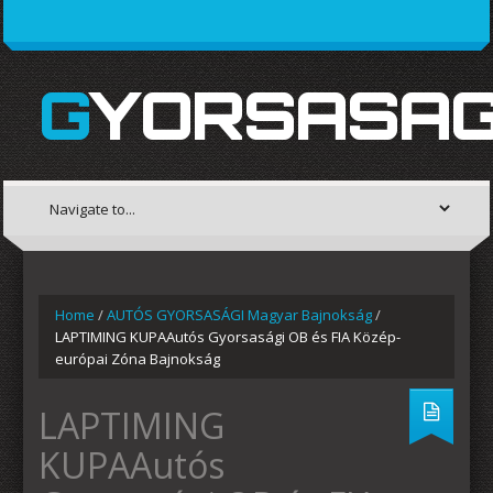
GYORSASAG
Home
/
AUTÓS GYORSASÁGI Magyar Bajnokság
/
LAPTIMING KUPAAutós Gyorsasági OB és FIA Közép-
európai Zóna Bajnokság
LAPTIMING
KUPAAutós