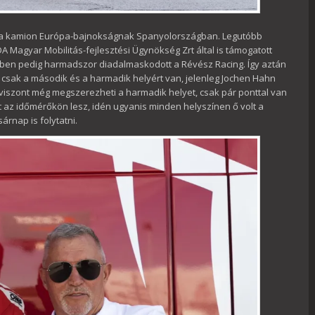
k a kamion Európa-bajnokságnak Spanyolországban. Legutóbb
 Magyar Mobilitás-fejlesztési Ügynökség Zrt által is támogatott
yben pedig harmadszor diadalmaskodott a Révész Racing. Így aztán
 csak a második és a harmadik helyért van, jelenleg Jochen Hahn
 viszont még megszerezheti a harmadik helyet, csak pár ponttal van
t az időmérőkön lesz, idén ugyanis minden helyszínen ő volt a
rnap is folytatni.