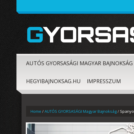
GYORSA
AUTÓS GYORSASÁGI MAGYAR BAJNOKSÁG
HEGYIBAJNOKSAG.HU
IMPRESSZUM
Home
/
AUTÓS GYORSASÁGI Magyar Bajnokság
/
Spanyol