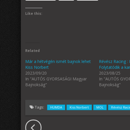
Like this:
Related
Már a hétvégén ismét bajnok lehet
Révész Racing : 
Kiss Norbert
Folytatódik a k
2023/09/20
2023/08/25
In "AUTÓS GYORSASÁGI Magyar
In "AUTÓS GYO
Bajnokság"
Bajnokság"
Tags:
HUMDA
Kiss Norbert
MOL
Révész Raci