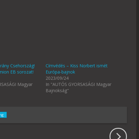
Irány Csehország!
Címvédés – Kiss Norbert ismét
amion EB sorozat!
Európa-bajnok
2023/09/24
RSASÁGI Magyar
In "AUTÓS GYORSASÁGI Magyar
Bajnokság"
ng