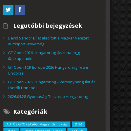
Legutóbbi bejegyzések
Dávid Sándor Díjat alapított a Magyar Nemzeti
AutósportSzövetség
GT Open 2026 Hungaroring @szuhaan_g
@pixupstudio
GT Open TCR Europe 2026 Hungaroring Team
Unicorse
GT Open 2025 Hungaroring – Versenyhangulat és
Lóerők Ünnepe
2026.04.28 Gyorsasági Tesztnap Hungaroring
Kategóriák
AUTÓS GYORSASÁGI Magyar Bajnokság
DTM
Egyéb
Ferrari Challenge Europe
FIA ETRC