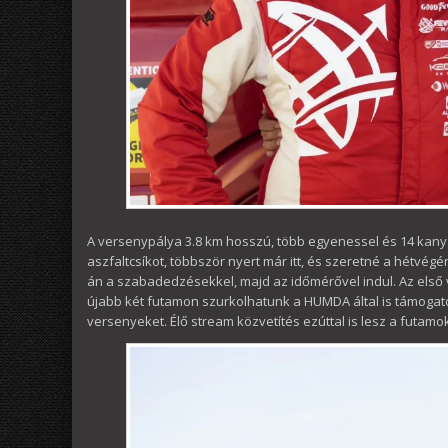
A versenypálya 3.8 km hosszú, több egyenessel és 14 kanyarr
aszfaltcsíkot, többször nyert már itt, és szeretné a hétvé
án a szabadedzésekkel, majd az időmérővel indul. Az első 
újabb két futamon szurkolhatunk a HUMDA által is támogatot
versenyeket. Élő stream közvetítés ezúttal is lesz a futamok