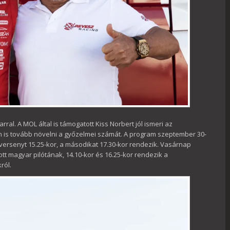
al. A MOL által is támogatott Kiss Norbert jól ismeri az
gén is tovább növelni a győzelmei számát. A program szeptember 30-
versenyt 15.25-kor, a másodikat 17.30-kor rendezik. Vasárnap
t magyar pilótának, 14.10-kor és 16.25-kor rendezik a
ról.