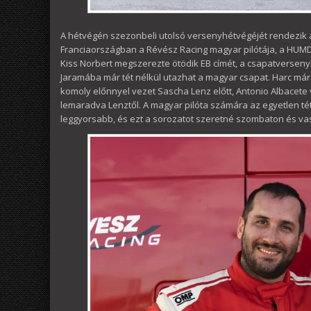
A hétvégén szezonbeli utolsó versenyhétvégéjét rendezi
Franciaországban a Révész Racing magyar pilótája, a HUMDA
Kiss Norbert megszerezte ötödik EB címét, a csapatversen
Jaramába már tét nélkül utazhat a magyar csapat. Harc már
komoly előnnyel vezet Sascha Lenz előtt, Antonio Albacete
lemaradva Lenztől. A magyar pilóta számára az egyetlen té
leggyorsabb, és ezt a sorozatot szeretné szombaton és vasá