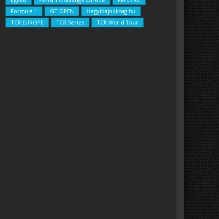
Formula 1
GT OPEN
Hegyibajnoksag.hu
TCR EUROPE
TCR Series
TCR World Tour