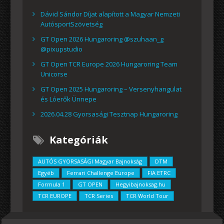
Dávid Sándor Díjat alapított a Magyar Nemzeti
AutósportSzövetség
GT Open 2026 Hungaroring @szuhaan_g
@pixupstudio
GT Open TCR Europe 2026 Hungaroring Team
Unicorse
GT Open 2025 Hungaroring – Versenyhangulat
és Lóerők Ünnepe
2026.04.28 Gyorsasági Tesztnap Hungaroring
Kategóriák
AUTÓS GYORSASÁGI Magyar Bajnokság
DTM
Egyéb
Ferrari Challenge Europe
FIA ETRC
Formula 1
GT OPEN
Hegyibajnoksag.hu
TCR EUROPE
TCR Series
TCR World Tour