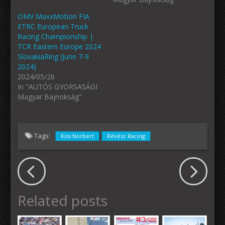
OMV MaxxMotion FIA
ETRC European Truck
Racing Championship |
TCR Eastern Europe 2024
SlovakiaRing (June 7-9
2024)
2024/05/26
In "AUTÓS GYORSASÁGI
Magyar Bajnokság"
Tags:
Kiss Norbert
Révész Racing
Related posts