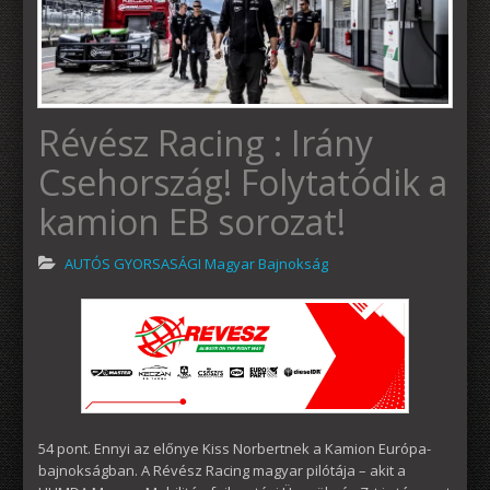
Révész Racing : Irány
Csehország! Folytatódik a
kamion EB sorozat!
AUTÓS GYORSASÁGI Magyar Bajnokság
54 pont. Ennyi az előnye Kiss Norbertnek a Kamion Európa-
bajnokságban. A Révész Racing magyar pilótája – akit a