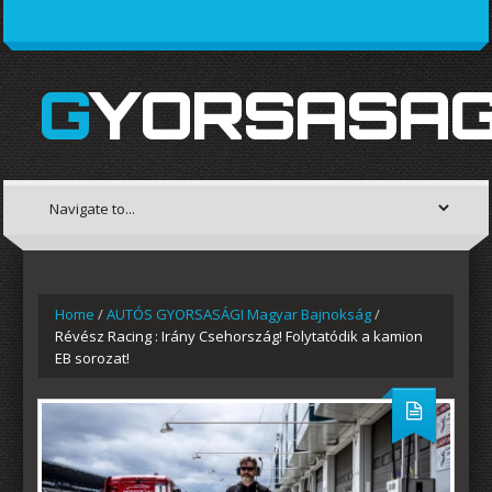
GYORSASAG
Home
/
AUTÓS GYORSASÁGI Magyar Bajnokság
/
Révész Racing : Irány Csehország! Folytatódik a kamion
EB sorozat!