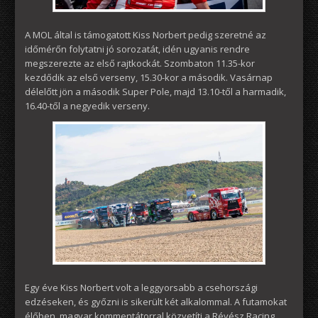
A MOL által is támogatott Kiss Norbert pedig szeretné az
időmérőn folytatni jó sorozatát, idén ugyanis rendre
megszerezte az első rajtkockát. Szombaton 11.35-kor
kezdődik az első verseny, 15.30-kor a második. Vasárnap
délelőtt jön a második Super Pole, majd 13.10-től a harmadik,
16.40-től a negyedik verseny.
Egy éve Kiss Norbert volt a leggyorsabb a csehországi
edzéseken, és győzni is sikerült két alkalommal. A futamokat
élőben, magyar kommentátorral közvetíti a Révész Racing