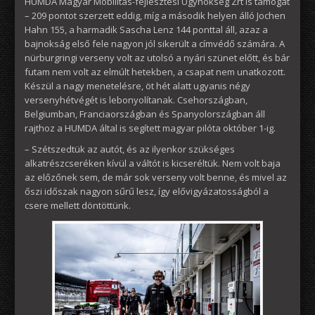
HUMDA Magyar Mobilitás-fejlesztési Ügynökség Zrt is támogat
– 209 pontot szerzett eddig, míg a második helyen álló Jochen
Hahn 155, a harmadik Sascha Lenz 144 ponttal áll, azaz a
bajnokság első fele nagyon jól sikerült a címvédő számára. A
nürburgringi verseny volt az utolsó a nyári szünet előtt, és bár
futam nem volt az elmúlt hetekben, a csapat nem unatkozott.
Készül a nagy menetelésre, öt hét alatt ugyanis négy
versenyhétvégét is lebonyolítanak. Csehországban,
Belgiumban, Franciaországban és Spanyolországban áll
rajthoz a HUMDA által is segített magyar pilóta október 1-ig.
– Szétszedtük az autót, és az ilyenkor szükséges
alkatrészcseréken kívül a váltót is kicseréltük. Nem volt baja
az előzőnek sem, de már sok verseny volt benne, és mivel az
őszi időszak nagyon sűrű lesz, így elővigyázatosságból a
csere mellett döntöttünk.