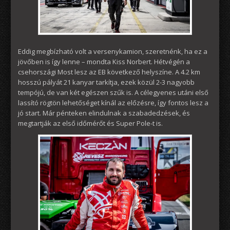
Eddig megbízható volt a versenykamion, szeretnénk, ha ez a
jövőben is így lenne – mondta Kiss Norbert. Hétvégén a
csehországi Most lesz az EB következő helyszíne. A 4.2 km
hosszú pályát 21 kanyar tarkítja, ezek közül 2-3 nagyobb
tempójú, de van két egészen szűk is. A célegyenes utáni első
lassító rögtön lehetőséget kínál az előzésre, így fontos lesz a
jó start. Már pénteken elindulnak a szabadedzések, és
megtartják az első időmérőt és Super Pole-t is.