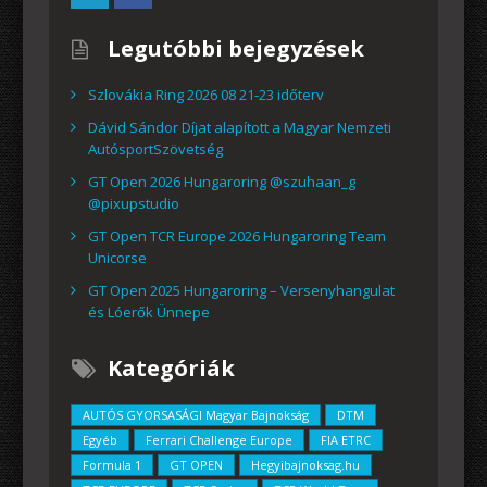
Legutóbbi bejegyzések
Szlovákia Ring 2026 08 21-23 időterv
Dávid Sándor Díjat alapított a Magyar Nemzeti
AutósportSzövetség
GT Open 2026 Hungaroring @szuhaan_g
@pixupstudio
GT Open TCR Europe 2026 Hungaroring Team
Unicorse
GT Open 2025 Hungaroring – Versenyhangulat
és Lóerők Ünnepe
Kategóriák
AUTÓS GYORSASÁGI Magyar Bajnokság
DTM
Egyéb
Ferrari Challenge Europe
FIA ETRC
Formula 1
GT OPEN
Hegyibajnoksag.hu