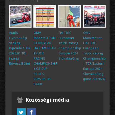
Autós
OMV
FIA ETRC
OMV
Gyorsasági
MAXXMOTION
European
MaxxMotion
szakág
GOODYEAR
Truck Racing
FIA ETRC
Díjátadó Gála
FIA EUROPEAN
Championship
European
2026.01.10.
TRUCK
Europe 2024
Truck Racing
Interjú
RACING
SlovakiaRing
Championship
Révész Bálint
CHAMPIONSHIP
| TCR Eastern
+ GT CUP
Europe 2024
SERIES
SlovakiaRing
2025.06. 06-
(June 7-9 2024)
07-08
Közösségi média