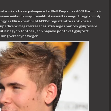
 el a másik hazai pályáján a RedBull Ringen az ACCR Formula4
néven működik majd tovább. A névváltás mögött egy komoly
 hogy az FIA a korábbi F4 ACCR-t regisztrálta azok közé a
szuperlicenc megszerzéséhez szükséges pontok gyűjtésére
enül is nagyon fontos újabb bajnoki pontokat gyűjtött
l Ring versenyhétvégén.