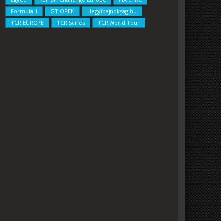
Formula 1
GT OPEN
Hegyibajnoksag.hu
TCR EUROPE
TCR Series
TCR World Tour