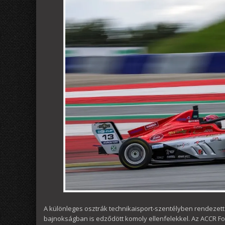
A különleges osztrák technikaisport-szentélyben rendezett
bajnokságban is edződött komoly ellenfelekkel. Az ACCR F