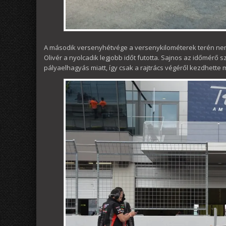
A második versenyhétvége a versenykilométerek terén nem
Olivér a nyolcadik legjobb időt futotta. Sajnos az időmérő s
pályaelhagyás miatt, így csak a rajtrács végéről kezdhett