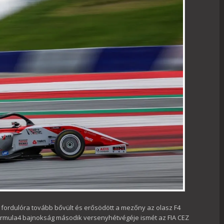
 fordulóra tovább bővült és erősödött a mezőny az olasz F4
ormula4 bajnokság második versenyhétvégéje ismét az FIA CEZ