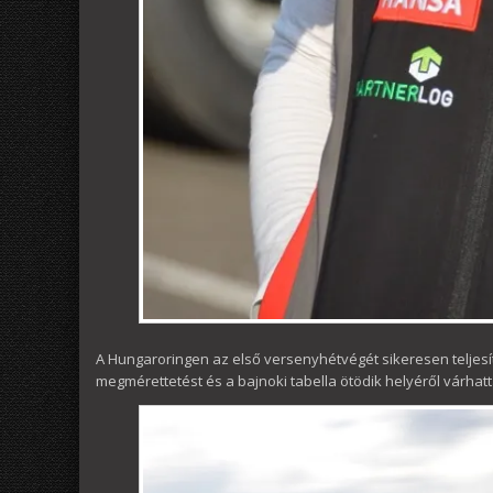
A Hungaroringen az első versenyhétvégét sikeresen teljesít
megmérettetést és a bajnoki tabella ötödik helyéről várhatt