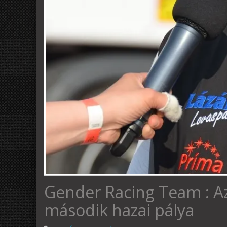
Gender Racing Team : Az
második hazai pálya