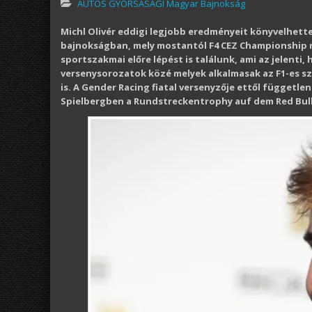
AUTÓS GYORSASÁGI Magyar Bajnokság
Michl Olivér eddigi legjobb eredményeit könyvelhette
bajnokságban, mely mostantól F4 CEZ Championship 
sportszakmai előre lépést is találunk, ami az jelenti,
versenysorozatok közé melyek alkalmasak az F1-es 
is. A Gender Racing fiatal versenyzője ettől függetl
Spielbergben a Rundstreckentrophy auf dem Red Bul