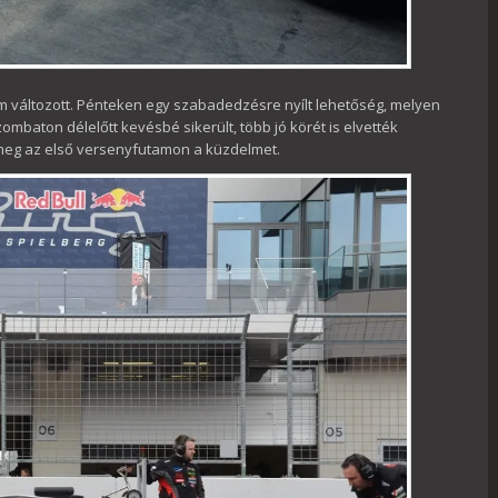
 változott. Pénteken egy szabadedzésre nyílt lehetőség, melyen
zombaton délelőtt kevésbé sikerült, több jó körét is elvették
e meg az első versenyfutamon a küzdelmet.