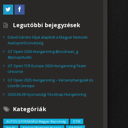
Legutóbbi bejegyzések
Dávid Sándor Díjat alapított a Magyar Nemzeti
AutósportSzövetség
GT Open 2026 Hungaroring @szuhaan_g
@pixupstudio
GT Open TCR Europe 2026 Hungaroring Team
Unicorse
GT Open 2025 Hungaroring – Versenyhangulat és
Lóerők Ünnepe
2026.04.28 Gyorsasági Tesztnap Hungaroring
Kategóriák
AUTÓS GYORSASÁGI Magyar Bajnokság
DTM
Egyéb
Ferrari Challenge Europe
FIA ETRC