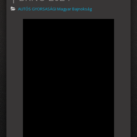
AUTÓS GYORSASÁGI Magyar Bajnokság