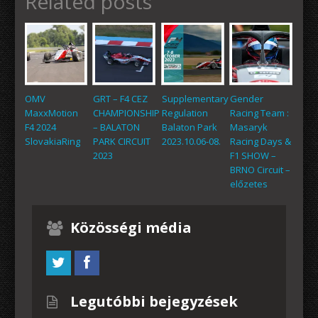
Related posts
OMV
GRT – F4 CEZ
Supplementary
Gender
MaxxMotion
CHAMPIONSHIP
Regulation
Racing Team :
F4 2024
– BALATON
Balaton Park
Masaryk
SlovakiaRing
PARK CIRCUIT
2023.10.06-08.
Racing Days &
2023
F1 SHOW –
BRNO Circuit –
előzetes
Közösségi média
Legutóbbi bejegyzések