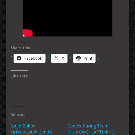
Share this:
Facebook
X
Print
Like this:
Related
Szujó Zoltán
Gender Racing Team
Nyilatkozatok Gender
Michl Olivér LAPTIMING