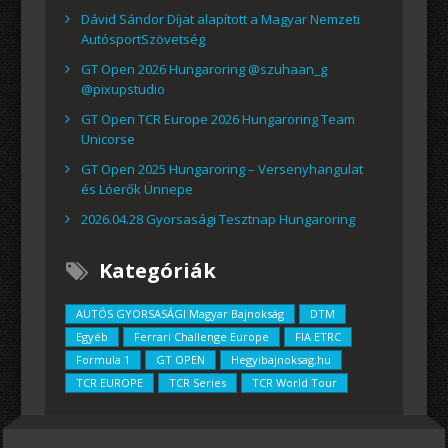
Dávid Sándor Díjat alapított a Magyar Nemzeti
AutósportSzövetség
GT Open 2026 Hungaroring @szuhaan_g
@pixupstudio
GT Open TCR Europe 2026 Hungaroring Team
Unicorse
GT Open 2025 Hungaroring – Versenyhangulat
és Lóerők Ünnepe
2026.04.28 Gyorsasági Tesztnap Hungaroring
Kategóriák
AUTÓS GYORSASÁGI Magyar Bajnokság
DTM
Egyéb
Ferrari Challenge Europe
FIA ETRC
Formula 1
GT OPEN
Hegyibajnoksag.hu
TCR EUROPE
TCR Series
TCR World Tour