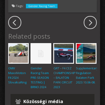
Tags:
Gender Racing Team
Related posts
OMV
Gender
GRT – F4 CEZ
Supplementary
MaxxMotion
Racing Team
CHAMPIONSHIP
Regulation
F4 2024
PRE-SEASON
– BALATON
Balaton Park
SlovakiaRing
TESTING |
PARK CIRCUIT
2023.10.06-08.
BRNO 2024
2023
Közösségi média