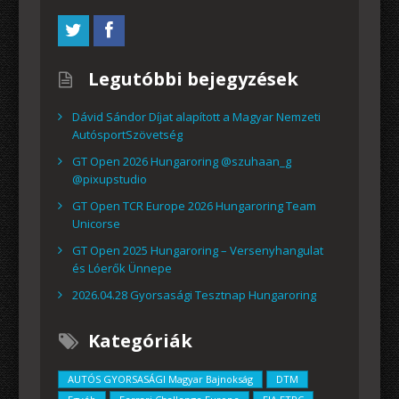
Legutóbbi bejegyzések
Dávid Sándor Díjat alapított a Magyar Nemzeti
AutósportSzövetség
GT Open 2026 Hungaroring @szuhaan_g
@pixupstudio
GT Open TCR Europe 2026 Hungaroring Team
Unicorse
GT Open 2025 Hungaroring – Versenyhangulat
és Lóerők Ünnepe
2026.04.28 Gyorsasági Tesztnap Hungaroring
Kategóriák
AUTÓS GYORSASÁGI Magyar Bajnokság
DTM