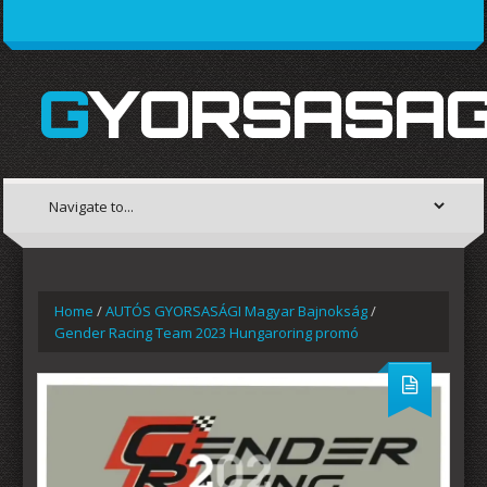
GYORSASAG
Home
/
AUTÓS GYORSASÁGI Magyar Bajnokság
/
Gender Racing Team 2023 Hungaroring promó