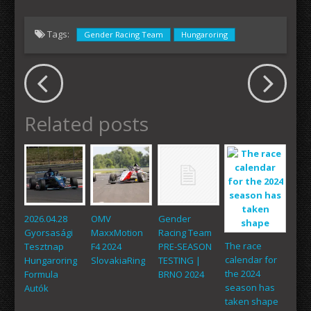
Tags:
Gender Racing Team
Hungaroring
Related posts
2026.04.28
OMV
Gender
Gyorsasági
MaxxMotion
Racing Team
The race
Tesztnap
F4 2024
PRE-SEASON
calendar for
Hungaroring
SlovakiaRing
TESTING |
the 2024
Formula
BRNO 2024
season has
Autók
taken shape