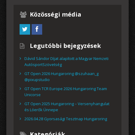
Közösségi média
Legutóbbi bejegyzések
Dávid Sándor Díjat alapított a Magyar Nemzeti
AutósportSzövetség
GT Open 2026 Hungaroring @szuhaan_g
@pixupstudio
GT Open TCR Europe 2026 Hungaroring Team
Unicorse
GT Open 2025 Hungaroring – Versenyhangulat
és Lóerők Ünnepe
2026.04.28 Gyorsasági Tesztnap Hungaroring
Kategóriák