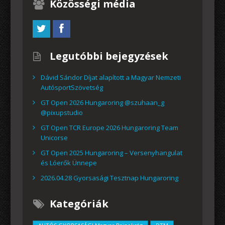
Közösségi média
Legutóbbi bejegyzések
Dávid Sándor Díjat alapított a Magyar Nemzeti
AutósportSzövetség
GT Open 2026 Hungaroring @szuhaan_g
@pixupstudio
GT Open TCR Europe 2026 Hungaroring Team
Unicorse
GT Open 2025 Hungaroring – Versenyhangulat
és Lóerők Ünnepe
2026.04.28 Gyorsasági Tesztnap Hungaroring
Kategóriák