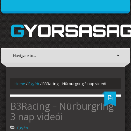
GYORSASAG
Home
/
Egyéb
/
B3Racing – Nürburgring 3 nap videói
B3Racing – Nürburgring
3 nap videói
Egyéb