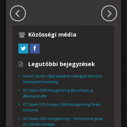
Közösségi média
Legutóbbi bejegyzések
Dávid Sándor Díjat alapított a Magyar Nemzeti
AutósportSzövetség
GT Open 2026 Hungaroring @szuhaan_g
@pixupstudio
GT Open TCR Europe 2026 Hungaroring Team
Unicorse
GT Open 2025 Hungaroring – Versenyhangulat
és Lóerők Ünnepe