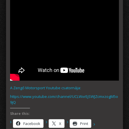
A Zengő Motorsport Youtube csatornája:
https://www.youtube.com/channel/UCLWxrEjSWJZcmxzogM5o
9jQ
Share this:
Facebook
X
Print