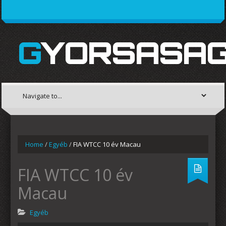
GYORSASAG
Home
/
Egyéb
/
FIA WTCC 10 év Macau
FIA WTCC 10 év
Macau
Egyéb