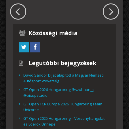
Közösségi média
Legutóbbi bejegyzések
Dávid Sándor Díjat alapított a Magyar Nemzeti
AutósportSzövetség
GT Open 2026 Hungaroring @szuhaan_g
@pixupstudio
GT Open TCR Europe 2026 Hungaroring Team
Unicorse
GT Open 2025 Hungaroring – Versenyhangulat
és Lóerők Ünnepe