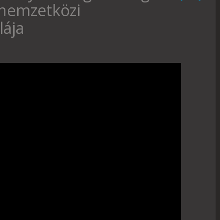
 nemzetközi
lája