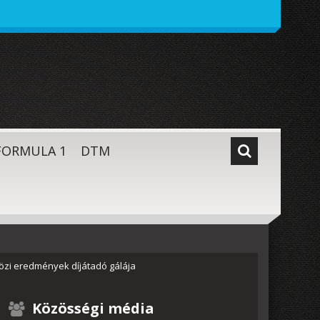
FORMULA 1
DTM
özi eredmények díjátadó gálája
Közösségi média