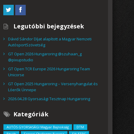
Legutóbbi bejegyzések
Dávid Sándor Díjat alapított a Magyar Nemzeti
AutósportSzövetség
GT Open 2026 Hungaroring @szuhaan_g
@pixupstudio
GT Open TCR Europe 2026 Hungaroring Team
Unicorse
GT Open 2025 Hungaroring – Versenyhangulat és
Lóerők Ünnepe
2026.04.28 Gyorsasági Tesztnap Hungaroring
Kategóriák
AUTÓS GYORSASÁGI Magyar Bajnokság
DTM
Egyéb
Ferrari Challenge Europe
FIA ETRC