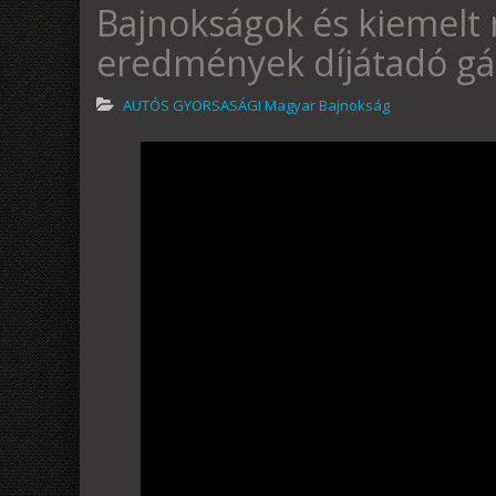
Bajnokságok és kiemelt
eredmények díjátadó gá
AUTÓS GYORSASÁGI Magyar Bajnokság