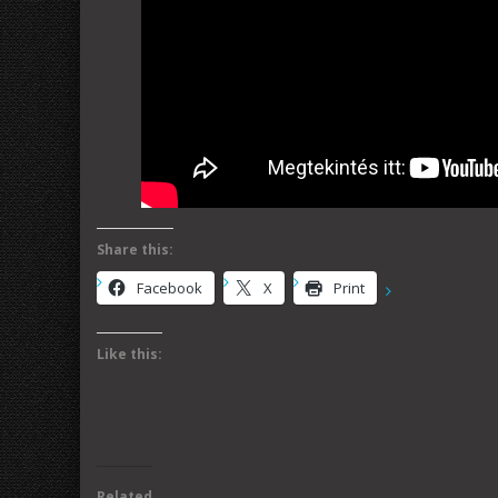
Share this:
Facebook
X
Print
Like this:
Related