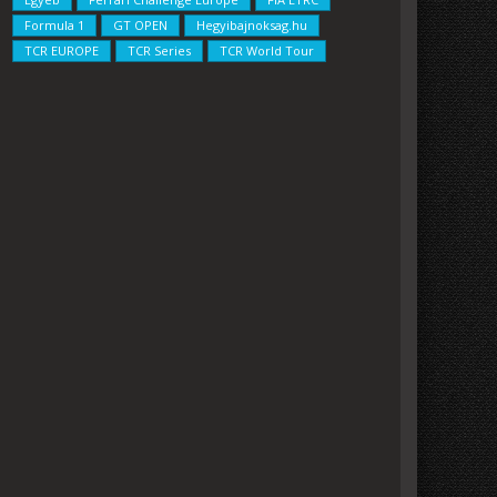
Formula 1
GT OPEN
Hegyibajnoksag.hu
TCR EUROPE
TCR Series
TCR World Tour