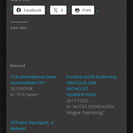
Facebook
X
Print
Like this:
Related
TCR International Series
6.számú AGYB közlemény
Oschersleben FP1
GRATULÁLUNK
2017/07/08
MICHELISZ
In "TCR Series"
NORBERTNEK!
2017/12/02
In "AUTÓS GYORSASÁGI
Magyar Bajnokság"
SRTeam: RaceSport, a
kedvenc