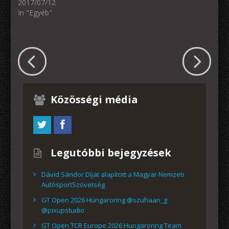
2017/07/12
In "Egyéb"
Közösségi média
Legutóbbi bejegyzések
Dávid Sándor Díjat alapított a Magyar Nemzeti
AutósportSzövetség
GT Open 2026 Hungaroring @szuhaan_g
@pixupstudio
GT Open TCR Europe 2026 Hungaroring Team