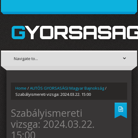
GYORSASAG
Home
/
AUTÓS GYORSASÁGI Magyar Bajnokság
/
Szabályismereti vizsga: 2024.03.22. 15:00
Szabályismereti
vizsga: 2024.03.22.
15:00