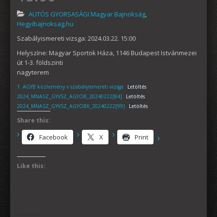
AUTÓS GYORSASÁGI Magyar Bajnokság
,
Hegyibajnoksag.hu
Szabályismereti vizsga: 2024.03.22. 15:00
Helyszíne: Magyar Sportok Háza, 1146 Budapest Istvánmezei
út 1-3. földszinti
nagyterem
1. AGYB közlemény v szabályismereti vizsga
Letöltés
2024_MNASZ_GYVSZ_AGYOB_20240222[84]
Letöltés
2024_MNASZ_GYVSZ_AGYOBII_20240222[99]
Letöltés
Share this:
Facebook
X
Print
Like this: