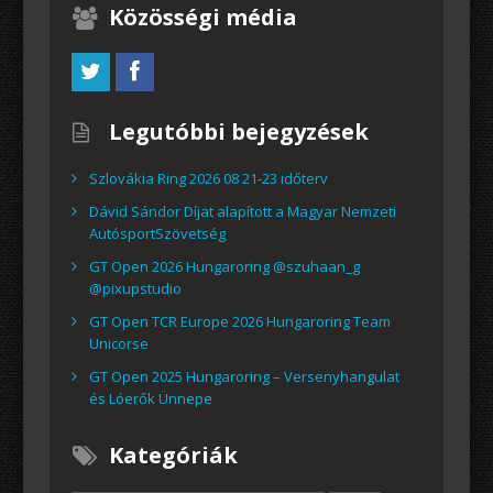
Közösségi média
Legutóbbi bejegyzések
Szlovákia Ring 2026 08 21-23 időterv
Dávid Sándor Díjat alapított a Magyar Nemzeti
AutósportSzövetség
GT Open 2026 Hungaroring @szuhaan_g
@pixupstudio
GT Open TCR Europe 2026 Hungaroring Team
Unicorse
GT Open 2025 Hungaroring – Versenyhangulat
és Lóerők Ünnepe
Kategóriák