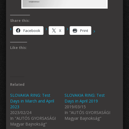
Share this:
Facebook
X
Print
Like this:
Related
SLOVAKIA RING: Test
SLOVAKIA RING: Test
Days in March and April
Days in April 2019
2023
2019/03/15
2023/02/24
In "AUTÓS GYORSASÁGI
In "AUTÓS GYORSASÁGI
Magyar Bajnokság"
Magyar Bajnokság"