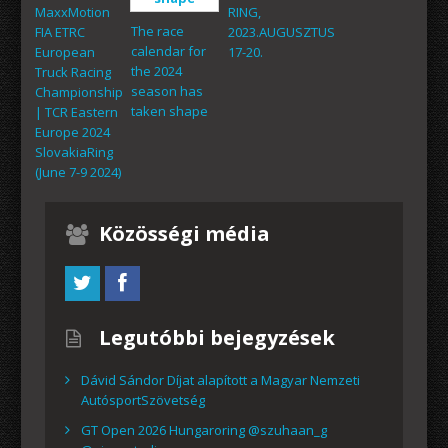
MaxxMotion
RING,
The race
FIA ETRC
2023.AUGUSZTUS
calendar for
European
17-20.
the 2024
Truck Racing
season has
Championship
taken shape
| TCR Eastern
Europe 2024
SlovakiaRing
(June 7-9 2024)
Közösségi média
Legutóbbi bejegyzések
Dávid Sándor Díjat alapított a Magyar Nemzeti
AutósportSzövetség
GT Open 2026 Hungaroring @szuhaan_g