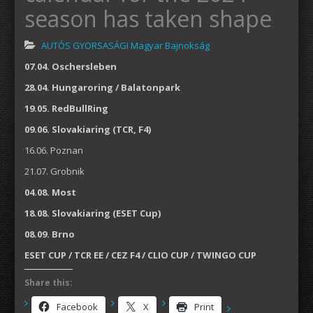
season has taken shape
AUTÓS GYORSASÁGI Magyar Bajnokság
07.04. Oschersleben
28.04. Hungaroring / Balatonpark
19.05. RedBullRing
09.06. Slovakiaring (TCR, F4)
16.06. Poznan
21.07. Grobnik
04.08. Most
18.08. Slovakiaring (ESET Cup)
08.09. Brno
ESET CUP / TCR EE / CEZ F4 / CLIO CUP / TWINGO CUP
Share this:
Facebook
X
Print