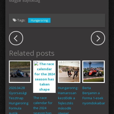
Magyar Bajnokság"
Tags:
Hungaroring
Related posts
2026.04.28
Hungaroring :
Berta
Gyorsasági
Hamarosan
Benjamin a
The race
Tesztnap
kezdődik a
Forma 1-esek
calendar for
Hungaroring
fejlesztés
nyomdokaiban
the 2024
Formula
második
season has
Autók
üteme!