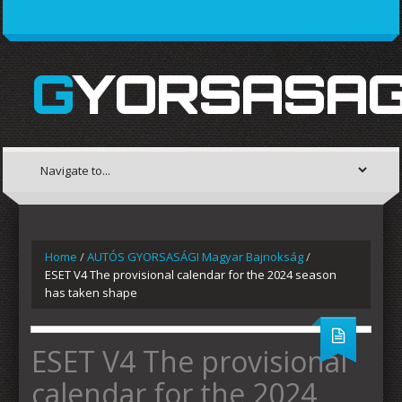
GYORSASAG
Home
/
AUTÓS GYORSASÁGI Magyar Bajnokság
/
ESET V4 The provisional calendar for the 2024 season
has taken shape
ESET V4 The provisional
calendar for the 2024