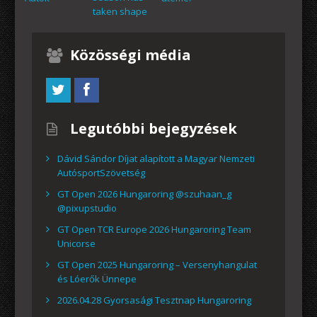
taken shape
Közösségi média
Legutóbbi bejegyzések
Dávid Sándor Díjat alapított a Magyar Nemzeti
AutósportSzövetség
GT Open 2026 Hungaroring @szuhaan_g
@pixupstudio
GT Open TCR Europe 2026 Hungaroring Team
Unicorse
GT Open 2025 Hungaroring – Versenyhangulat
és Lóerők Ünnepe
2026.04.28 Gyorsasági Tesztnap Hungaroring