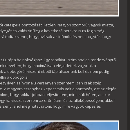
ői kategória pontozását illetően. Nagyon szomorú vagyok miatta,
yegét és valószínűleg a következő hetekre is rá fogja még.
rá tudtak venni, hogy javítsak az időmön és nem hagyták, hogy
á az Európa bajnoksághoz. Egy rendkívül színvonalas rendezvényről
nk nevében, hogy maximálisan elégedettek vagyunk a
k a dobogóról, viszont ebből táplálkoznunk kell és nem pedig
llni a dobogóra.
i egy ilyen színvonalú versenyen szerintem igen csak szép
om. A magyar versenyhez képest más volt a pontozás, ezt az elején
lom, hogy sokkal jobban teljesítettem, mint múlt héten, amikor
hogy ha visszaszerzem az erőnlétem és az állóképességem, akkor
 verseny, ahol megmutathatom, hogy mire vagyok képes és