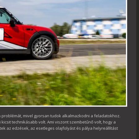
problémát, mivel gyorsan tudok alkalmazkodni a feladatokhoz.
kicsit technikásabb volt. Ami viszont szembetűnő volt, hogy a
k az edzések, az esetleges olajfolyást és pálya helyreállítást