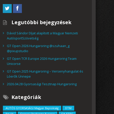
Legutóbbi bejegyzések
Dávid Sándor Díjat alapított a Magyar Nemzeti
AutósportSzövetség
GT Open 2026 Hungaroring @szuhaan_g
@pixupstudio
GT Open TCR Europe 2026 Hungaroring Team
Unicorse
GT Open 2025 Hungaroring – Versenyhangulat és
Lóerők Ünnepe
2026.04.28 Gyorsasági Tesztnap Hungaroring
Kategóriák
AUTÓS GYORSASÁGI Magyar Bajnokság
DTM
Egyéb
Ferrari Challenge Europe
FIA ETRC