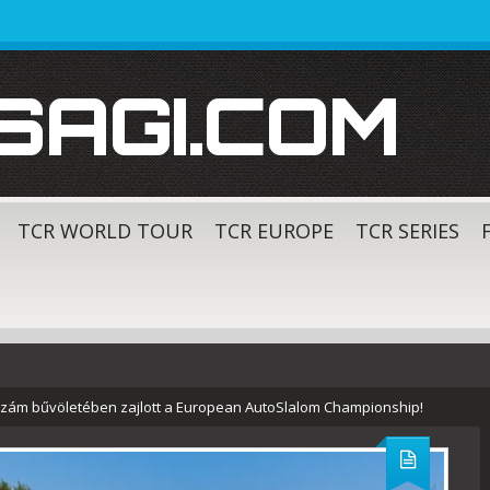
SAGI.COM
TCR WORLD TOUR
TCR EUROPE
TCR SERIES
szám bűvöletében zajlott a European AutoSlalom Championship!