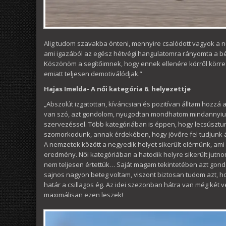
Alig tudom szavakba önteni, mennyire csalódott vagyok a n
ami igazából az egész hétvégi hangulatomra rányomta a bél
Köszönöm a segítőimnek, hogy ennek ellenére körről körre 
emiatt teljesen demotiválódjak.”
Hajas Imelda- A női kategória 6. helyezettje
„Abszolút izgatottan, kíváncsian és pozitívan álltam hozz
van szó, azt gondolom, nyugodtan mondhatom mindannyiu
szervezéssel. Több kategóriában is éppen, hogy lecsúsztun
szomorkodunk, annak érdekében, hogy jövőre fel tudjunk á
A nemzetek között a negyedik helyet sikerült elérnünk, am
eredmény. Női kategóriában a hatodik helyre sikerült jutn
nem teljesen értettük… Saját magam tekintetében azt gondo
sajnos nagyon beteg voltam, viszont biztosan tudom azt, 
határ a csillagos ég. Az idei szezonban hátra van még két
maximálisan ezen leszek!