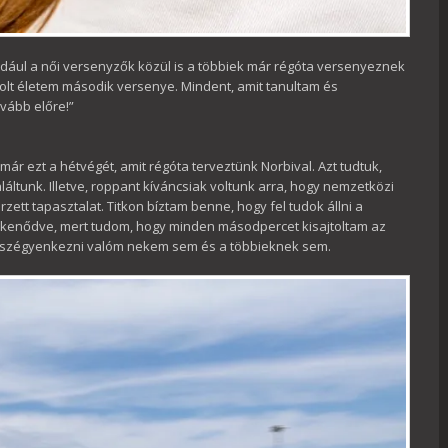
ldául a női versenyzők közül is a többiek már régóta versenyeznek
lt életem második versenye. Mindent, amit tanultam és
vább előre!”
ár ezt a hétvégét, amit régóta terveztünk Norbival. Azt tudtuk,
találtunk. Illetve, roppant kíváncsiak voltunk arra, hogy nemzetközi
zett tapasztalat. Titkon bíztam benne, hogy fel tudok állni a
lkenődve, mert tudom, hogy minden másodpercet kisajtoltam az
ncs szégyenkezni valóm nekem sem és a többieknek sem.