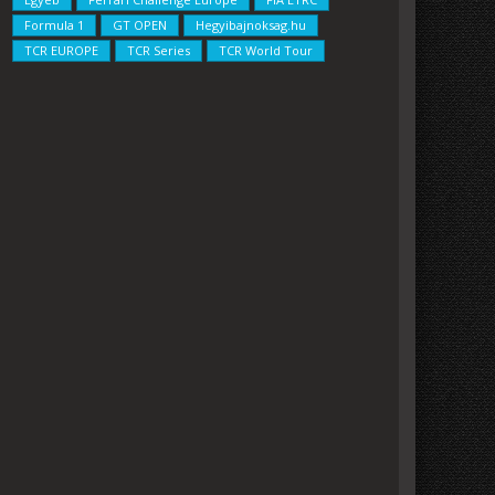
Formula 1
GT OPEN
Hegyibajnoksag.hu
TCR EUROPE
TCR Series
TCR World Tour