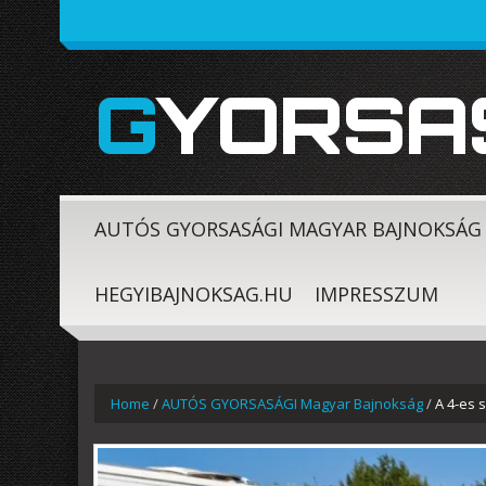
GYORSA
AUTÓS GYORSASÁGI MAGYAR BAJNOKSÁG
HEGYIBAJNOKSAG.HU
IMPRESSZUM
Home
/
AUTÓS GYORSASÁGI Magyar Bajnokság
/
A 4-es 