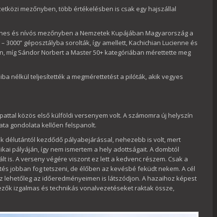
etközi mezőnyben, több értékelésben is csak egy hajszállal
zínes és nívós mezőnyben a Nemzetek Kupájában Magyarország a
g – 3000” géposztályba sorolták, így amellett, Kachichian Lucienne és
en, míg Sándor Norbert a Master 50+ kategóriában mérettette meg
ba nélkül teljesítették a megmérettetést a pilóták, akik vegyes
pattal közös első külföldi versenyem volt. A számomra új helyszín
ata gondolata kellően felspanolt.
k délutántól kezdődő pályabejárással, nehezebb is volt, mert
kai pályáján, így nem ismertem a hely adottságait. A dombtól
lt is. A verseny végére viszont ez lett a kedvenc részem. Csak a
és jobban fog tetszeni, de élőben az kevésbé feküdt nekem. A cél
 ez lehetőleg az időeredményeimen is látszódjon. A hazaihoz képest
rvezők izgalmas és technikás vonalvezetéseket raktak össze,