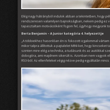
Elég nagy hátrányból indulok abban a tekintetben, hogy pé
rendszeresen valamilyen bajnokságban, nekem pedig ez vo
tapasztaltam motivációként fogom fel, úgyhogy megyünk to
Berta Benjamin – A Junior kategória 4. helyezettje
„A többiekhez hasonlóan én is fokozott izgalommal vártam m
mikor talpra állítottuk a pajtalelet MINI-ket, hogy kincseket 
szinten mire elég a technika, a tudásunk és az autókkal szer
dobogóra, ami majdnem sikerült is. Azonban nem vagyok e
R53-ból. Az ellenfeleket végig nézve pedig egyáltalán ni