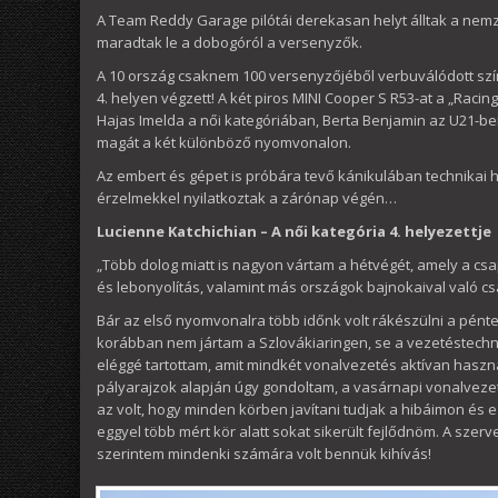
A Team Reddy Garage pilótái derekasan helyt álltak a nemz
maradtak le a dobogóról a versenyzők.
A 10 ország csaknem 100 versenyzőjéből verbuválódott s
4. helyen végzett! A két piros MINI Cooper S R53-at a „Racin
Hajas Imelda a női kategóriában, Berta Benjamin az U21-b
magát a két különböző nyomvonalon.
Az embert és gépet is próbára tevő kánikulában technikai hi
érzelmekkel nyilatkoztak a zárónap végén…
Lucienne Katchichian – A női kategória 4. helyezettje
„Több dolog miatt is nagyon vártam a hétvégét, amely a csa
és lebonyolítás, valamint más országok bajnokaival való cs
Bár az első nyomvonalra több időnk volt rákészülni a pénte
korábban nem jártam a Szlovákiaringen, se a vezetéstechni
eléggé tartottam, amit mindkét vonalvezetés aktívan haszná
pályarajzok alapján úgy gondoltam, a vasárnapi vonalvezet
az volt, hogy minden körben javítani tudjak a hibáimon és
eggyel több mért kör alatt sokat sikerült fejlődnöm. A sze
szerintem mindenki számára volt bennük kihívás!