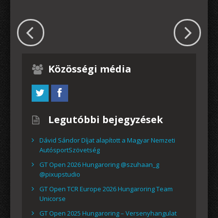
Közösségi média
Legutóbbi bejegyzések
Dávid Sándor Díjat alapított a Magyar Nemzeti
AutósportSzövetség
GT Open 2026 Hungaroring @szuhaan_g
@pixupstudio
GT Open TCR Europe 2026 Hungaroring Team
Unicorse
GT Open 2025 Hungaroring – Versenyhangulat