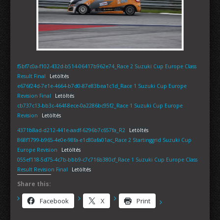
f5bf7c0a-f102-432d-b514-06417b962e74_Race 2 Suzuki Cup Europe Class
Result Final
Letöltés
e676f24d-7e1e-4664-b7d0-87e83bea1c1d_Race 1 Suzuki Cup Europe
Revision Final
Letöltés
cb737c13-bb3c-464f-8ece-0a2286bc95f2_Race 1 Suzuki Cup Europe
Revision
Letöltés
4371b8ad-d212-441e-aadf-6296b7c657fa_R2
Letöltés
868f1799-b965-4e0e-98fa-e1c80afa01ac_Race 2 Startinggrid Suzuki Cup
Europe Revision
Letöltés
055ef118-5d75-4c7b-bbb9-c7c716b380cf_Race 1 Suzuki Cup Europe Class
Result Revision Final
Letöltés
Share this:
Facebook
X
Print