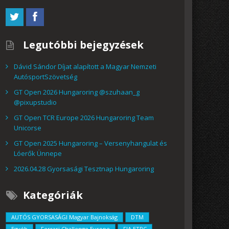
Legutóbbi bejegyzések
Dávid Sándor Díjat alapított a Magyar Nemzeti
AutósportSzövetség
GT Open 2026 Hungaroring @szuhaan_g
@pixupstudio
GT Open TCR Europe 2026 Hungaroring Team
Unicorse
GT Open 2025 Hungaroring – Versenyhangulat és
Lóerők Ünnepe
2026.04.28 Gyorsasági Tesztnap Hungaroring
Kategóriák
AUTÓS GYORSASÁGI Magyar Bajnokság
DTM
Egyéb
Ferrari Challenge Europe
FIA ETRC