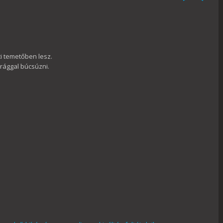
ti temetőben lesz.
irággal búcsúzni.