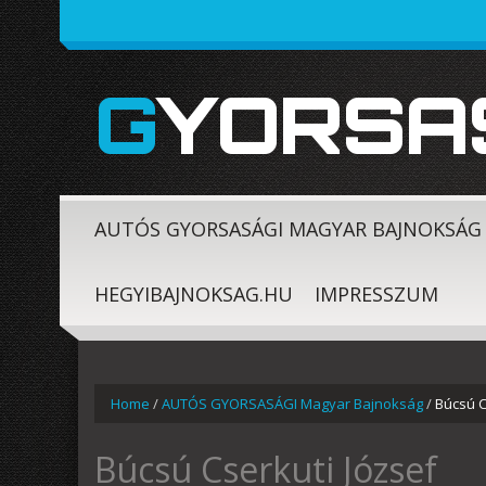
GYORSA
AUTÓS GYORSASÁGI MAGYAR BAJNOKSÁG
HEGYIBAJNOKSAG.HU
IMPRESSZUM
Home
/
AUTÓS GYORSASÁGI Magyar Bajnokság
/
Búcsú C
Búcsú Cserkuti József