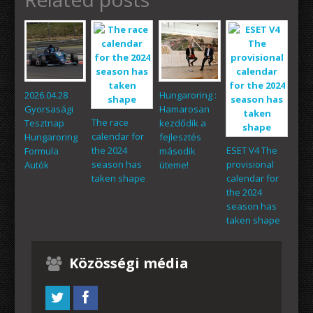
2026.04.28
Hungaroring :
Gyorsasági
Hamarosan
The race
Tesztnap
kezdődik a
calendar for
Hungaroring
fejlesztés
the 2024
ESET V4 The
Formula
második
season has
provisional
Autók
üteme!
taken shape
calendar for
the 2024
season has
taken shape
Közösségi média