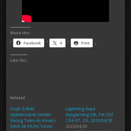
Share this:
Facebook
X
Print
Like this:
Related
Szujó Zoltán
Laptiming Kupa
Nyilatkozatok Gender
Hungaroring OB, FIA CEZ
Racing Team és Kovács
/ D4 GT, D5, 2023/04/30
Zénó 68 (HUN) Trevor
2023/04/30