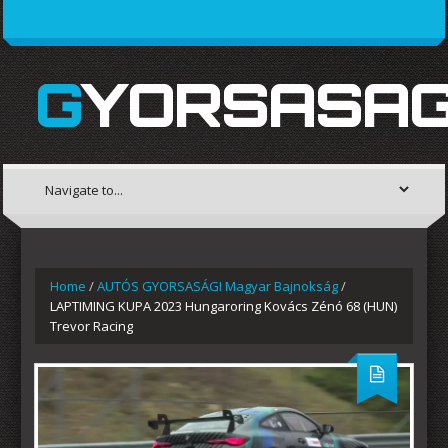
GYORSASAG
Home
/
AUTÓS GYORSASÁGI Magyar Bajnokság
/
LAPTIMING KUPA 2023 Hungaroring Kovács Zénó 68 (HUN)
Trevor Racing