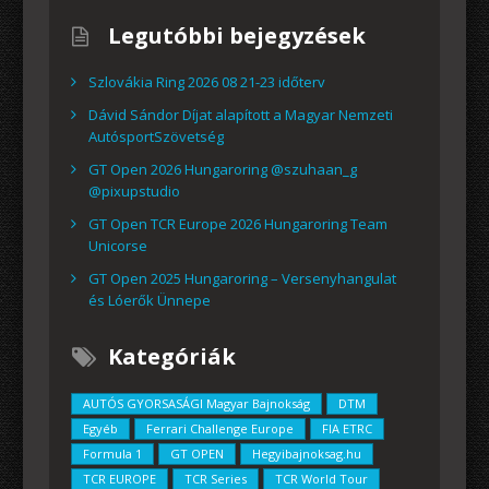
Legutóbbi bejegyzések
Szlovákia Ring 2026 08 21-23 időterv
Dávid Sándor Díjat alapított a Magyar Nemzeti
AutósportSzövetség
GT Open 2026 Hungaroring @szuhaan_g
@pixupstudio
GT Open TCR Europe 2026 Hungaroring Team
Unicorse
GT Open 2025 Hungaroring – Versenyhangulat
és Lóerők Ünnepe
Kategóriák
AUTÓS GYORSASÁGI Magyar Bajnokság
DTM
Egyéb
Ferrari Challenge Europe
FIA ETRC
Formula 1
GT OPEN
Hegyibajnoksag.hu
TCR EUROPE
TCR Series
TCR World Tour