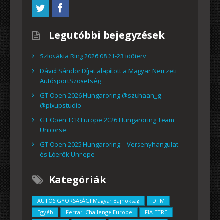
Legutóbbi bejegyzések
Szlovákia Ring 2026 08 21-23 időterv
Dávid Sándor Díjat alapított a Magyar Nemzeti
AutósportSzövetség
GT Open 2026 Hungaroring @szuhaan_g
@pixupstudio
GT Open TCR Europe 2026 Hungaroring Team
Unicorse
GT Open 2025 Hungaroring – Versenyhangulat
és Lóerők Ünnepe
Kategóriák
AUTÓS GYORSASÁGI Magyar Bajnokság
DTM
Egyéb
Ferrari Challenge Europe
FIA ETRC