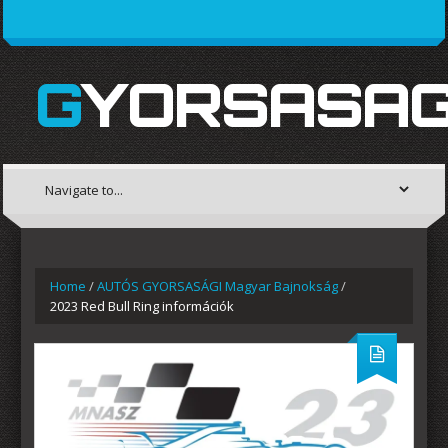
GYORSASAG
Home
/
AUTÓS GYORSASÁGI Magyar Bajnokság
/
2023 Red Bull Ring információk