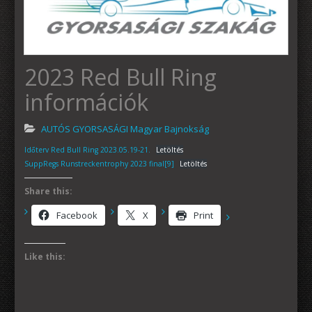
2023 Red Bull Ring
információk
AUTÓS GYORSASÁGI Magyar Bajnokság
Időterv Red Bull Ring 2023.05.19-21.
Letöltés
SuppRegs Runstreckentrophy 2023 final[9]
Letöltés
Share this:
Facebook
X
Print
Like this: