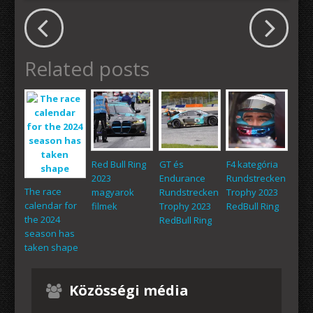
Related posts
Red Bull Ring
GT és
F4 kategória
2023
Endurance
Rundstrecken
The race
magyarok
Rundstrecken
Trophy 2023
calendar for
filmek
Trophy 2023
RedBull Ring
the 2024
RedBull Ring
season has
taken shape
Közösségi média