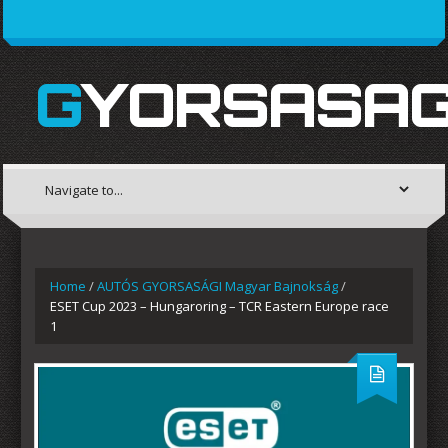
GYORSASAG
Home
/
AUTÓS GYORSASÁGI Magyar Bajnokság
/
ESET Cup 2023 – Hungaroring – TCR Eastern Europe race
1