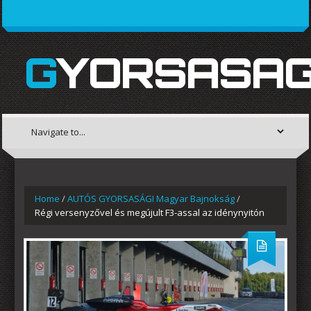
GYORSASAG
Home
/
AUTÓS GYORSASÁGI Magyar Bajnokság
/
Régi versenyzővel és megújult F3-assal az idénynyitón