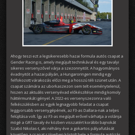
Ahogy teszi ezt a legsikeresebb hazai formula autós csapat a
Gender Racing is, amely megújult technikával és egy tavalyi
sikeres versenyzővel várja a szezonnyitót. A hagyományos
évadnyitót a hazai pályán, a Hungaroringen mindig egy
felfokozott várakozás előzi meg a hosszú téli szünet után. A
csapat számára az uborkaszezon sem telt eseménytelenül,
hiszen az aktuális versenyévad előkészítése mindig komoly
háttérmunkát igényel. A 2022-es versenyszezonra való
felkészülésben az egyik legnagyobb feladat a csapat
leggyorsabb versenygépének, az F3-as Dallara-nak a teljes
felújítása volt. Így az F3-as megújult erővel várhatja a volánja
mögé a GRT tavaly év közben visszatért korábbi bajnokát
Szabó Nikolas-t, aki néhány éve a gokartos pályafutását
követően a csapat színeiben kóstolt bele a formula autózás