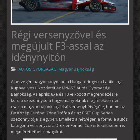
Régi versenyzővel és
megújult F3-assal az
idénynyitón
AUTÓS GYORSASÁGI Magyar Bajnokság
A hétvégén hagyományosan a Hungaroringen a Laptiming
Kupával veszi kezdetét az MNASZ Autós Gyorsasági
Bajnokság. Az április 8.
-a
és 10.
-e
között megrendezésre
kerülő szezonnyitó a hagyományoknak megfelelően nem
csak a magyar bajnokság első versenyhétvégéje, hanem az
FIA Közép-Európai Zóna Trófea és az ESET Cup Series
szezonnyitója is egyben. Emellett a hétvégén a formula autós
kategória versenyzői a Drexler Formel Cup értékelésében is
megmérettethetik magukat.