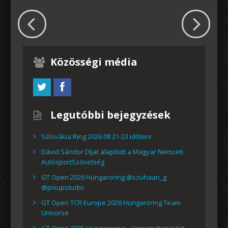
Közösségi média
Legutóbbi bejegyzések
Szlovákia Ring 2026 08 21-23 időterv
Dávid Sándor Díjat alapított a Magyar Nemzeti
AutósportSzövetség
GT Open 2026 Hungaroring @szuhaan_g
@pixupstudio
GT Open TCR Europe 2026 Hungaroring Team
Unicorse