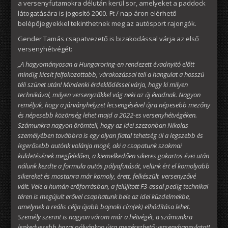
a versenyfutamokra délután kerül sor, amelyeket a paddock
látogatására is jogosító 2000.-Ft / nap áron elérhető
belépőjegyekkel tekinthetnek meg az autósport rajongók.
Gender Tamás csapatvezető is bizakodással várja az első
versenyhétvégét:
„A hagyományosan a Hungaroring-en rendezett évadnyitó előtt
mindig kicsit felfokozottabb, várakozással teli a hangulat a hosszú
téli szünet után! Mindenki érdeklődéssel várja, hogy ki milyen
technikával, milyen versenyzőkkel vág neki az új évadnak. Nagyon
reméljük, hogy a járványhelyzet lecsengésével újra népesebb mezőny
és népesebb közönség lehet majd a 2022-es versenyhétvégéken.
Számunkra nagyon örömteli, hogy az idei szezonban Nikolas
személyében továbbra is egy olyan fiatal tehetség ül a legszebb és
legerősebb autónk volánja mögé, aki a csapatunk szakmai
küldetésének megfelelően, a kiemelkedően sikeres gokartos évei után
nálunk kezdte a formula autós pályafutását, velünk ért el komolyabb
sikereket és mostanra már komoly, érett, felkészült versenyzővé
vált. Vele a humán erőforrásban, a felújított F3-assal pedig technikai
téren is megújult erővel csaphatunk bele az idei küzdelmekbe,
amelynek a reális célja újabb bajnoki cím(ek) elhódítása lehet.
Személy szerint is nagyon várom már a hétvégét, a számunkra
legkedvesebb hazai pályánkon újra megérezhető versenyhangulatot!