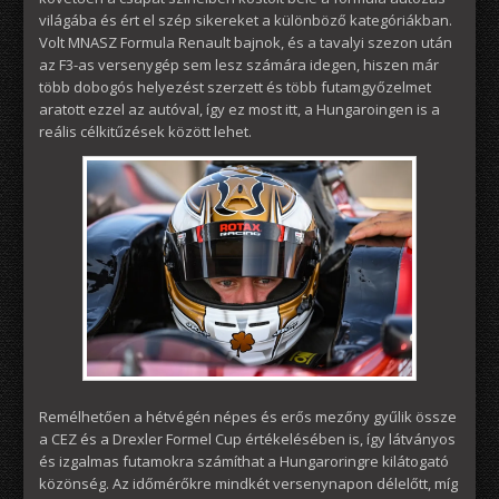
világába és ért el szép sikereket a különböző kategóriákban.
Volt MNASZ Formula Renault bajnok, és a tavalyi szezon után
az F3-as versenygép sem lesz számára idegen, hiszen már
több dobogós helyezést szerzett és több futamgyőzelmet
aratott ezzel az autóval, így ez most itt, a Hungaroingen is a
reális célkitűzések között lehet.
Remélhetően a hétvégén népes és erős mezőny gyűlik össze
a CEZ és a Drexler Formel Cup értékelésében is, így látványos
és izgalmas futamokra számíthat a Hungaroringre kilátogató
közönség. Az időmérőkre mindkét versenynapon délelőtt, míg