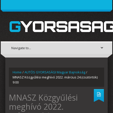
GYORSASAG
Home
/
AUTÓS GYORSASÁGI Magyar Bajnokság
/
MNASZ Közgyűlési meghívó 2022. március 24.(csütörtök)
9:00
MNASZ Közgyűlési
meghívó 2022.