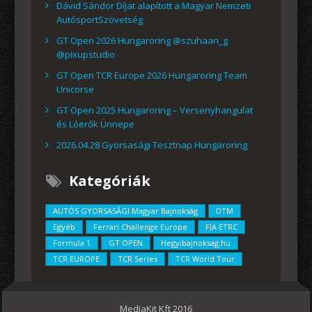
Dávid Sándor Díjat alapított a Magyar Nemzeti
AutósportSzövetség
GT Open 2026 Hungaroring @szuhaan_g
@pixupstudio
GT Open TCR Europe 2026 Hungaroring Team
Unicorse
GT Open 2025 Hungaroring – Versenyhangulat
és Lóerők Ünnepe
2026.04.28 Gyorsasági Tesztnap Hungaroring
Kategóriák
AUTÓS GYORSASÁGI Magyar Bajnokság
DTM
Egyéb
Ferrari Challenge Europe
FIA ETRC
Formula 1
GT OPEN
Hegyibajnoksag.hu
TCR EUROPE
TCR Series
TCR World Tour
MediaKit Kft 2016