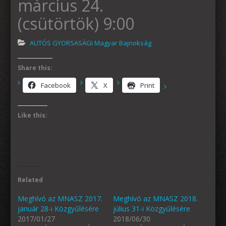
március 24.
(csütörtök) 9:00
AUTÓS GYORSASÁGI Magyar Bajnokság
Share this:
Facebook
X
Print
Like this:
Related
Meghívó az MNASZ 2017.
Meghívó az MNASZ 2018.
január 28-i Közgyűlésére
július 31-i Közgyűlésére
2017/01/27
2018/06/30