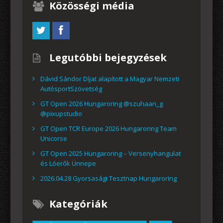
Közösségi média
Legutóbbi bejegyzések
Dávid Sándor Díjat alapított a Magyar Nemzeti
AutósportSzövetség
GT Open 2026 Hungaroring @szuhaan_g
@pixupstudio
GT Open TCR Europe 2026 Hungaroring Team
Unicorse
GT Open 2025 Hungaroring – Versenyhangulat
és Lóerők Ünnepe
2026.04.28 Gyorsasági Tesztnap Hungaroring
Kategóriák