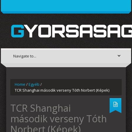
GYORSASAG
Home
/
Egyéb
/
TCR Shanghai második verseny Tóth Norbert (Képek)
TCR Shanghai
második verseny Tóth
Norbert (Képek)