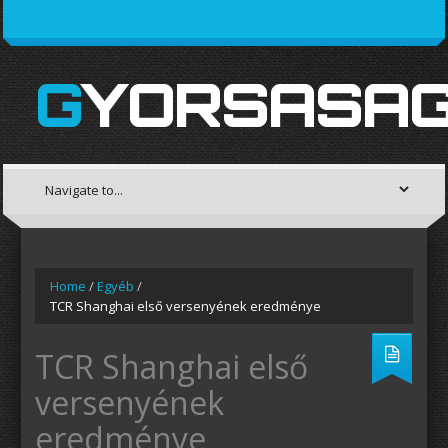
GYORSASAG
Home
/
Egyéb
/
TCR Shanghai első versenyének eredménye
TCR Shanghai első
versenyének
eredménye