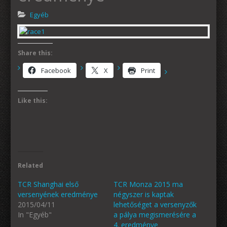
Egyéb
Share this:
Facebook
X
Print
Like this:
Related
TCR Shanghai első
TCR Monza 2015 ma
versenyének eredménye
négyszer is kaptak
2015/04/11
lehetőséget a versenyzők
In "Egyéb"
a pálya megismerésére a
4. eredménye