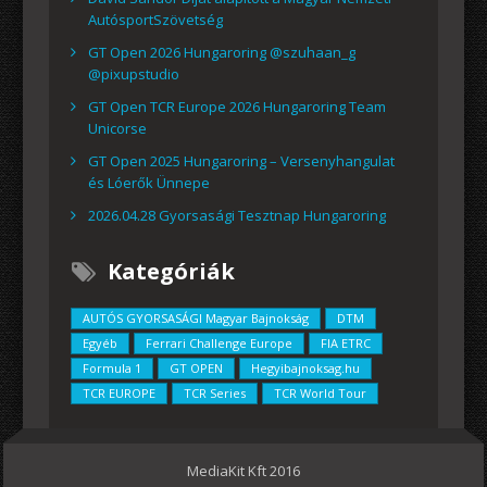
AutósportSzövetség
GT Open 2026 Hungaroring @szuhaan_g
@pixupstudio
GT Open TCR Europe 2026 Hungaroring Team
Unicorse
GT Open 2025 Hungaroring – Versenyhangulat
és Lóerők Ünnepe
2026.04.28 Gyorsasági Tesztnap Hungaroring
Kategóriák
AUTÓS GYORSASÁGI Magyar Bajnokság
DTM
Egyéb
Ferrari Challenge Europe
FIA ETRC
Formula 1
GT OPEN
Hegyibajnoksag.hu
TCR EUROPE
TCR Series
TCR World Tour
MediaKit Kft 2016