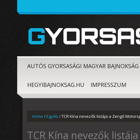
GYORSA
AUTÓS GYORSASÁGI MAGYAR BAJNOKSÁG
HEGYIBAJNOKSAG.HU
IMPRESSZUM
Home
/
Egyéb
/
TCR Kína nevezők listája a Zengő Motorsp
TCR Kína nevezők listáj