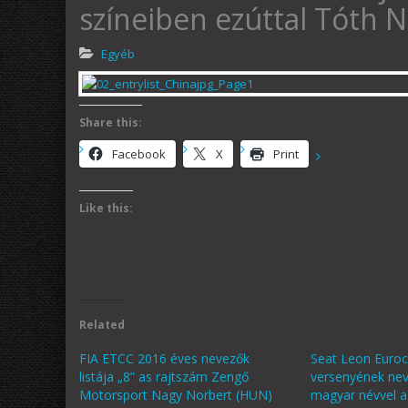
színeiben ezúttal Tóth 
Egyéb
Share this:
Facebook
X
Print
Like this:
Related
FIA ETCC 2016 éves nevezők
Seat Leon Euroc
listája „8” as rajtszám Zengő
versenyének neve
Motorsport Nagy Norbert (HUN)
magyar névvel 