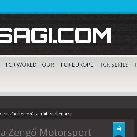
SAGI.COM
TCR WORLD TOUR
TCR EUROPE
TCR SERIES
ort színeiben ezúttal Tóth Norbert 47#
a a Zengő Motorsport