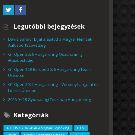
Legutóbbi bejegyzések
Dávid Sándor Díjat alapított a Magyar Nemzeti
AutósportSzövetség
GT Open 2026 Hungaroring @szuhaan_g
@pixupstudio
GT Open TCR Europe 2026 Hungaroring Team
Unicorse
GT Open 2025 Hungaroring – Versenyhangulat és
Lóerők Ünnepe
2026.04.28 Gyorsasági Tesztnap Hungaroring
Kategóriák
AUTÓS GYORSASÁGI Magyar Bajnokság
DTM
Egyéb
Ferrari Challenge Europe
FIA ETRC